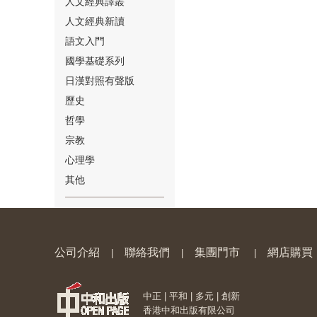
人文經典譯叢
人文經典新讀
語文入門
國學基礎系列
日漢對照有聲版
⑱
歷史
哲學
宗教
心理學
其他
⑲
公司介紹
聯絡我們
集團門市
網店購買
|
|
|
中正 | 平和 | 多元 | 創新
⑳
香港中和出版有限公司