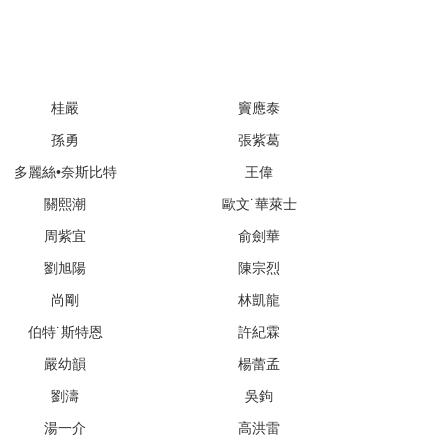
桂嚴
竇應泰
孫勇
張紫葛
多麗絲•奈斯比特
王偉
關熙潮
歐文˙華萊士
周紫宜
俞劍華
劉旭陽
陳宗烈
尚剛
林凱龍
伯特˙斯特恩
許紀霖
嚴幼韻
楊蕾孟
劉濤
吳鉤
湯一介
高洪雷