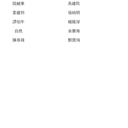
陸鍵東
吳建民
姜建邦
張純明
譚伯牛
楊蔭深
自然
余勝海
陳恭祿
鄭寶鴻