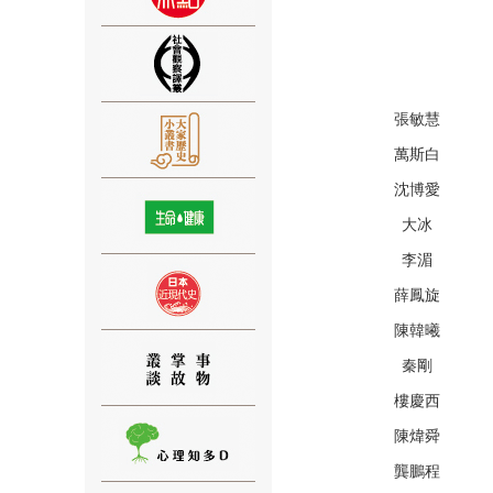
張敏慧
⑨
萬斯白
沈博愛
大冰
李湄
薛鳳旋
⑩
陳韓曦
秦剛
樓慶西
陳煒舜
龔鵬程
⑪