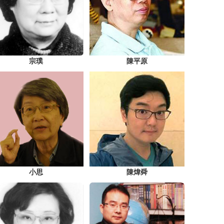
宗璞
陳平原
小思
陳煒舜