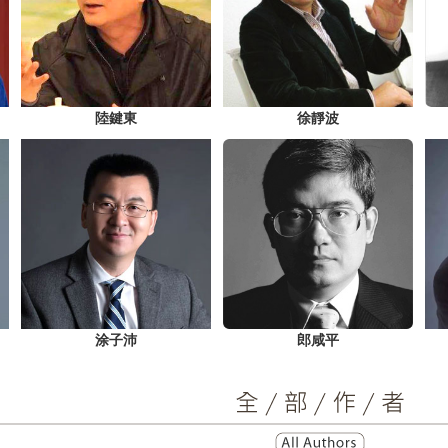
陸鍵東
徐靜波
涂子沛
郎咸平