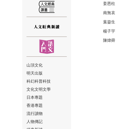
姜恩柱
南無哀
葉鋆生
楊子宇
⑫
陳煒舜
山頂文化
明天出版
⑬
科幻科普科技
文化文明文學
日本專題
香港專題
流行讀物
人物傳記
⑭