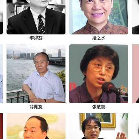
李焯芬
揚之水
薛鳳旋
張敏慧