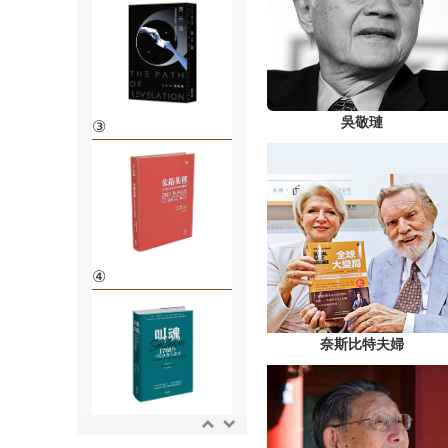
吳敬璉
③
④
奈斯比特夫婦
⑤