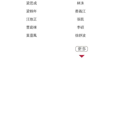
梁思成
林洙
梁鶴年
蔡義江
汪致正
張凱
曹庭棟
李碩
葉靈鳳
徐靜波