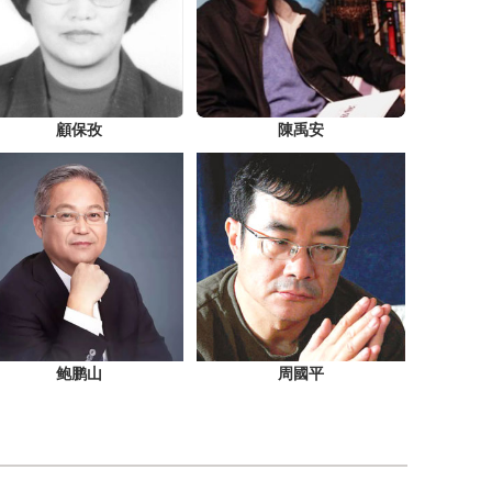
顧保孜
陳禹安
鲍鹏山
周國平