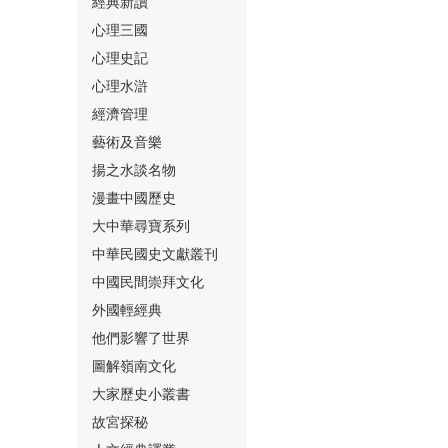
經典新讀
心理三國
心理史記
心理水滸
經濟管理
⑮
藝術及音樂
揚之水談名物
漫畫中國歷史
大中華尋寶系列
中華民國史文獻叢刊
中國民間崇拜文化
⑯
外國輕經典
他們影響了世界
圖解嶺南文化
大家歷史小叢書
故宮探秘
⑰