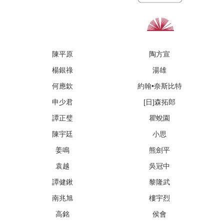
陳平原
陶方宣
楊銀祿
湯雄
何應欽
約翰•奈斯比特
申少君
[日]森拓郎
譚正璧
瞿蛻園
陳宇廷
小思
姜鳴
熊劍平
袁越
吳冠中
譚健鍬
黎隆武
南兆旭
樓宇烈
高銘
侯會