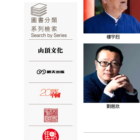
樓宇烈
⑥
⑦
劉慈欣
⑧