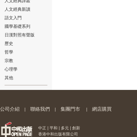
人文經典譯叢
人文經典新讀
語文入門
國學基礎系列
日漢對照有聲版
⑱
歷史
哲學
宗教
心理學
其他
⑲
公司介紹
聯絡我們
集團門市
網店購買
|
|
|
中正 | 平和 | 多元 | 創新
⑳
香港中和出版有限公司