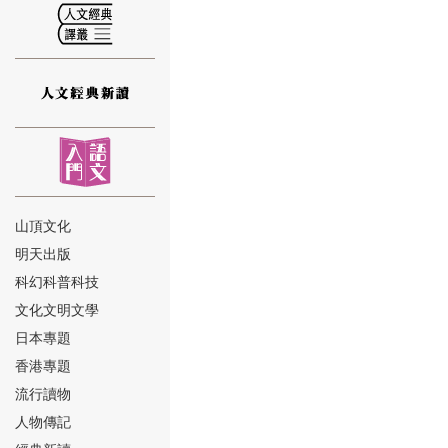
⑫
山頂文化
明天出版
⑬
科幻科普科技
文化文明文學
日本專題
香港專題
流行讀物
人物傳記
⑭