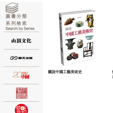
⑥
⑦
圖說中國工藝美術史
⑧