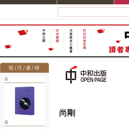
①
尚剛
②