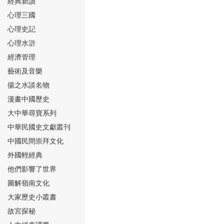
經典新讀
心理三國
心理史記
心理水滸
經濟管理
⑮
藝術及音樂
揚之水談名物
漫畫中國歷史
大中華尋寶系列
中華民國史文獻叢刊
中國民間崇拜文化
⑯
外國輕經典
他們影響了世界
圖解嶺南文化
大家歷史小叢書
故宮探秘
⑰