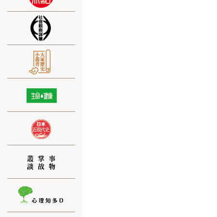
⑨
⑩
⑪