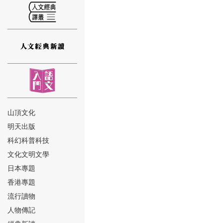
⑫
山頂文化
明天出版
⑬
科幻科普科技
文化文明文學
日本專題
香港專題
流行讀物
人物傳記
⑭