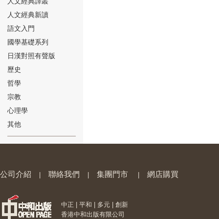
人文經典譯叢
人文經典新讀
語文入門
國學基礎系列
日漢對照有聲版
⑱
歷史
哲學
宗教
心理學
其他
⑲
公司介紹
聯絡我們
集團門市
網店購買
|
|
|
中正 | 平和 | 多元 | 創新
⑳
香港中和出版有限公司