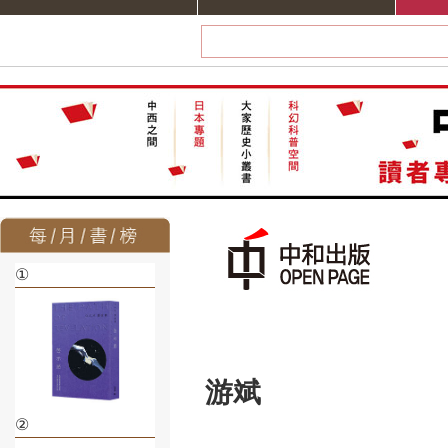
①
游斌
②