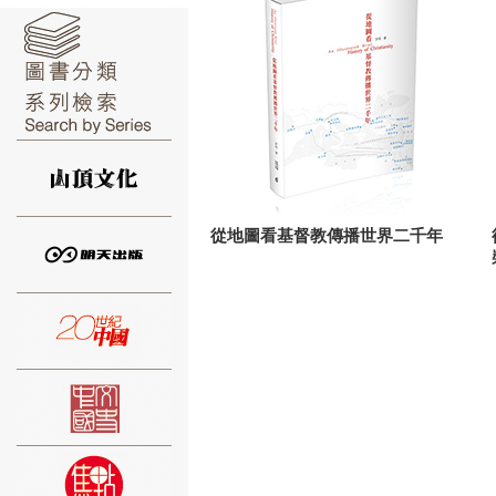
⑥
從地圖看基督教傳播世界二千年
⑦
⑧