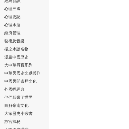
經典新讀
心理三國
心理史記
心理水滸
經濟管理
⑮
藝術及音樂
揚之水談名物
漫畫中國歷史
大中華尋寶系列
中華民國史文獻叢刊
中國民間崇拜文化
⑯
外國輕經典
他們影響了世界
圖解嶺南文化
大家歷史小叢書
故宮探秘
⑰