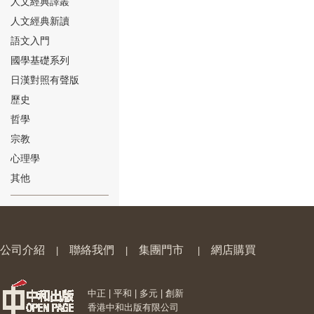
人文經典譯叢
人文經典新讀
語文入門
國學基礎系列
日漢對照有聲版
⑱
歷史
哲學
宗教
心理學
其他
⑲
公司介紹
聯絡我們
集團門市
網店購買
|
|
|
中正 | 平和 | 多元 | 創新
⑳
香港中和出版有限公司