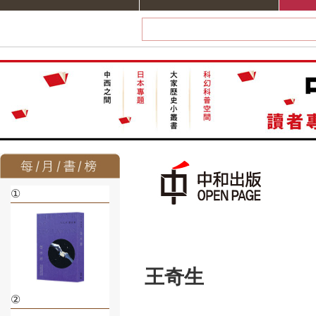
①
王奇生
②