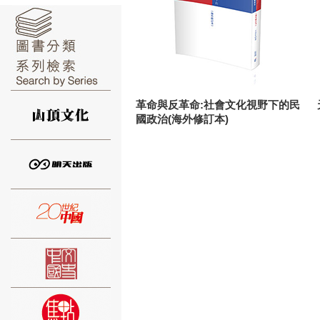
⑥
革命與反革命:社會文化視野下的民
國政治(海外修訂本)
⑦
⑧