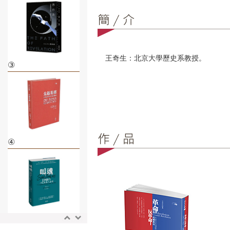
王奇生：北京大學歷史系教授。
③
④
⑤