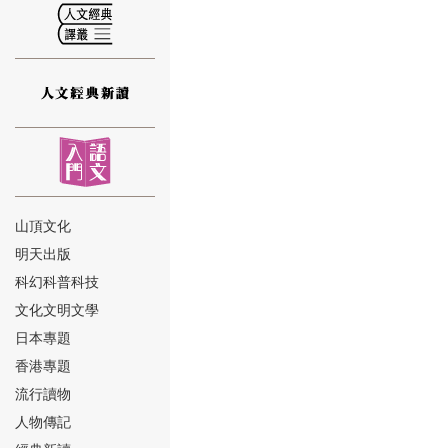
⑫
山頂文化
明天出版
⑬
科幻科普科技
文化文明文學
日本專題
香港專題
流行讀物
人物傳記
⑭