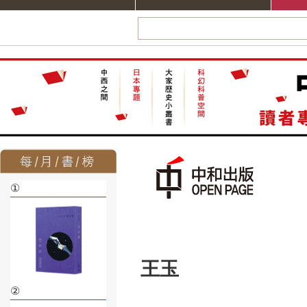
①
王玉
②