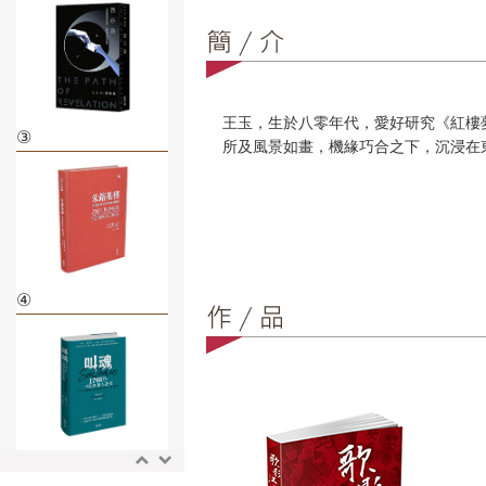
王玉，生於八零年代，愛好研究《紅樓
③
所及風景如畫，機緣巧合之下，沉浸在
④
⑤