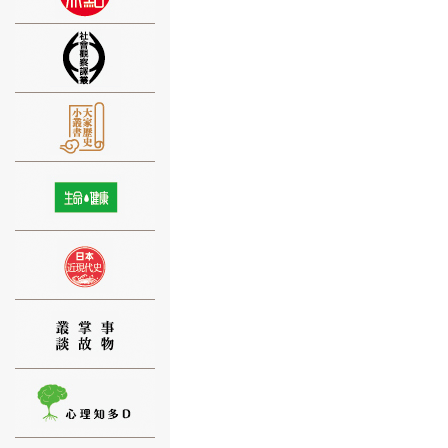
⑨
⑩
⑪