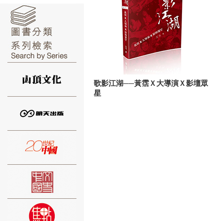
⑥
歌影江湖──黃霑Ｘ大導演Ｘ影壇眾
星
⑦
⑧