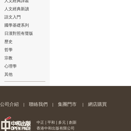
人文經典譯叢
人文經典新讀
語文入門
國學基礎系列
日漢對照有聲版
⑱
歷史
哲學
宗教
心理學
其他
⑲
公司介紹
聯絡我們
集團門市
網店購買
|
|
|
中正 | 平和 | 多元 | 創新
⑳
香港中和出版有限公司