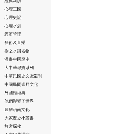
經典新讀
心理三國
心理史記
心理水滸
經濟管理
⑮
藝術及音樂
揚之水談名物
漫畫中國歷史
大中華尋寶系列
中華民國史文獻叢刊
中國民間崇拜文化
⑯
外國輕經典
他們影響了世界
圖解嶺南文化
大家歷史小叢書
故宮探秘
⑰