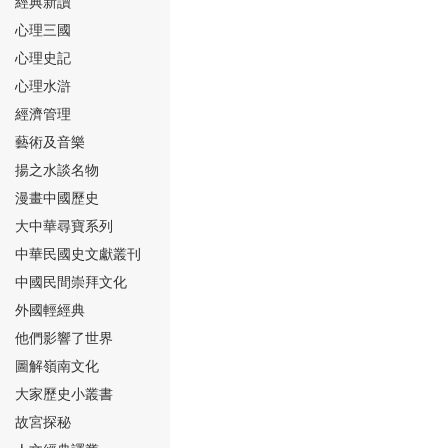
經典新讀
心理三國
心理史記
心理水滸
經濟管理
⑮
藝術及音樂
揚之水談名物
漫畫中國歷史
大中華尋寶系列
中華民國史文獻叢刊
中國民間崇拜文化
⑯
外國輕經典
他們影響了世界
圖解嶺南文化
大家歷史小叢書
故宮探秘
⑰