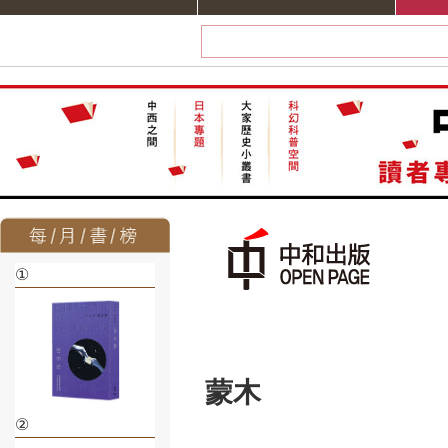
①
蒙木
②