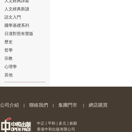
人文經典譯叢
人文經典新讀
語文入門
國學基礎系列
日漢對照有聲版
⑱
歷史
哲學
宗教
心理學
其他
⑲
公司介紹
聯絡我們
集團門市
網店購買
|
|
|
中正 | 平和 | 多元 | 創新
⑳
香港中和出版有限公司