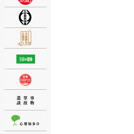
⑨
⑩
⑪