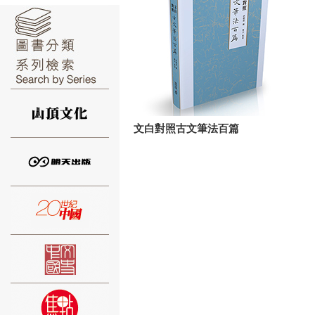
⑥
文白對照古文筆法百篇
⑦
⑧