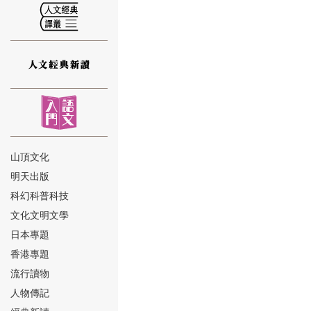
⑫
山頂文化
明天出版
⑬
科幻科普科技
文化文明文學
日本專題
香港專題
流行讀物
人物傳記
⑭