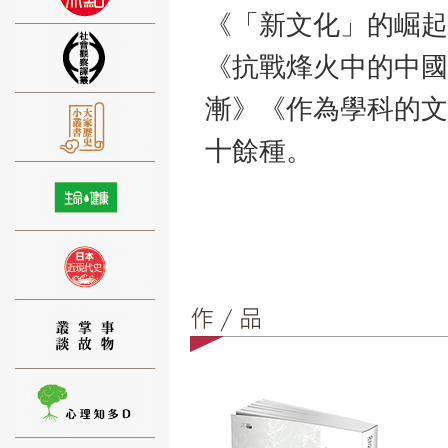
《「新文化」的崛起
《抗戰烽火中的中國
漸》《作為學科的文
⑨
十餘種。
⑩
⑪