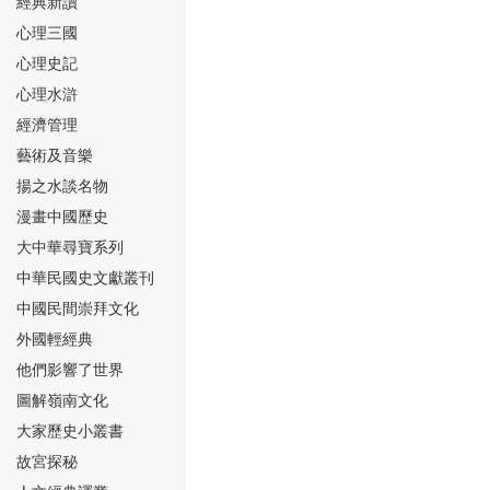
經典新讀
心理三國
心理史記
心理水滸
經濟管理
⑮
藝術及音樂
揚之水談名物
漫畫中國歷史
大中華尋寶系列
中華民國史文獻叢刊
中國民間崇拜文化
⑯
外國輕經典
他們影響了世界
圖解嶺南文化
大家歷史小叢書
故宮探秘
⑰