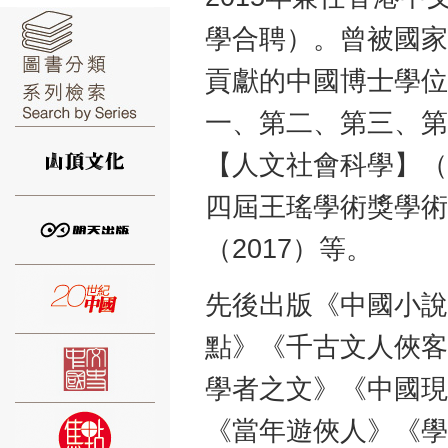
學合聘）。曾被國家
貢獻的中國博士學位
一、第二、第三、第
⑥
【人文社會科學】（19
四屆王瑤學術獎學術
（2017）等。
⑦
先後出版《中國小說
點》《千古文人俠客
學者之文》《中國現
《當年遊俠人》《學
⑧