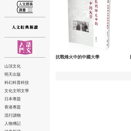
⑫
抗戰烽火中的中國大學
山頂文化
明天出版
⑬
科幻科普科技
文化文明文學
日本專題
香港專題
流行讀物
人物傳記
⑭