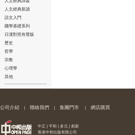
人文經典譯叢
人文經典新讀
語文入門
國學基礎系列
日漢對照有聲版
⑱
歷史
哲學
宗教
心理學
其他
⑲
公司介紹
聯絡我們
集團門市
網店購買
|
|
|
中正 | 平和 | 多元 | 創新
⑳
香港中和出版有限公司