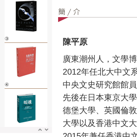
③
陳平原
廣東潮州人，文學博
2012年任北大中
中央文史研究館館員
④
先後在日本東京大學
德堡大學、英國倫敦
大學以及香港中文大
⑤
2015年兼任香港