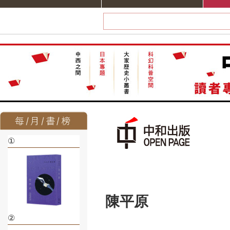
①
陳平原
②