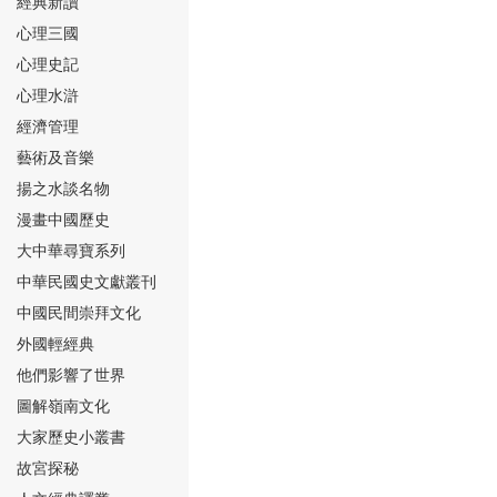
經典新讀
心理三國
心理史記
心理水滸
經濟管理
⑮
藝術及音樂
揚之水談名物
漫畫中國歷史
大中華尋寶系列
中華民國史文獻叢刊
中國民間崇拜文化
⑯
外國輕經典
他們影響了世界
圖解嶺南文化
大家歷史小叢書
故宮探秘
⑰