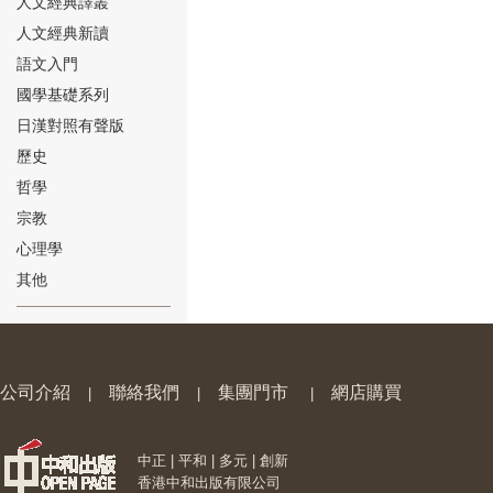
人文經典譯叢
人文經典新讀
語文入門
國學基礎系列
日漢對照有聲版
⑱
歷史
哲學
宗教
心理學
其他
⑲
公司介紹
聯絡我們
集團門市
網店購買
|
|
|
中正 | 平和 | 多元 | 創新
⑳
香港中和出版有限公司