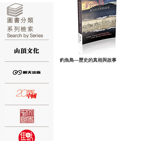
⑥
釣魚島—歷史的真相與故事
⑦
⑧