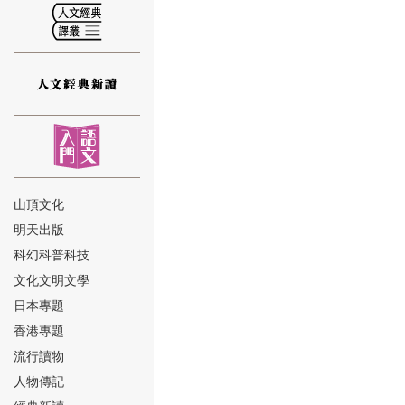
⑫
山頂文化
明天出版
⑬
科幻科普科技
文化文明文學
日本專題
香港專題
流行讀物
人物傳記
⑭