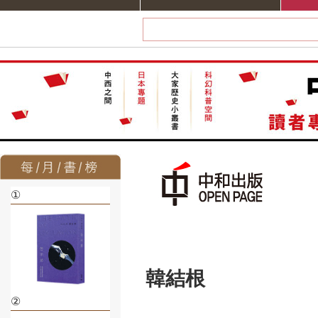
①
韓結根
②