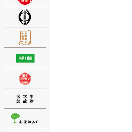
⑨
⑩
⑪