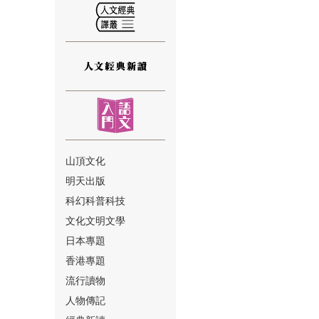
⑫
山頂文化
明天出版
⑬
科幻科普科技
文化文明文學
日本專題
香港專題
流行讀物
人物傳記
⑭