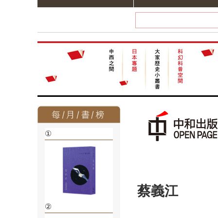
①
蔡義江
②