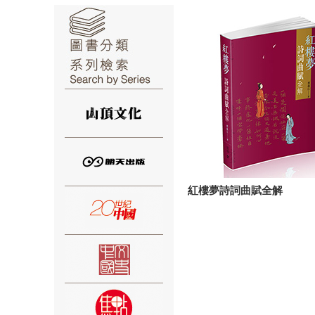
⑥
紅樓夢詩詞曲賦全解
⑦
⑧