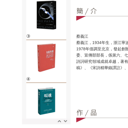
③
蔡義江
蔡義江，1934年生，浙江
1978年借調至北京，發起
委、宣傳部部長，係第六、
詩詞研究領域成就卓越，著
稿》、《宋詩精華錄譯註》
④
⑤