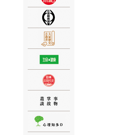
⑨
⑩
⑪