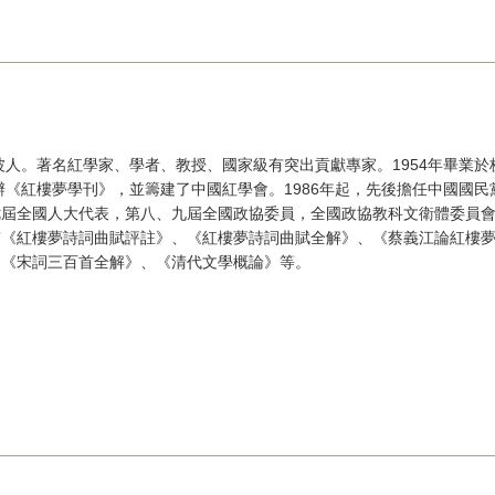
寧波人。著名紅學家、學者、教授、國家級有突出貢獻專家。1954年畢業
創辦《紅樓夢學刊》，並籌建了中國紅學會。1986年起，先後擔任中國國
七屆全國人大代表，第八、九屆全國政協委員，全國政協教科文衛體委員
有《紅樓夢詩詞曲賦評註》、《紅樓夢詩詞曲賦全解》、《蔡義江論紅樓
、《宋詞三百首全解》、《清代文學概論》等。