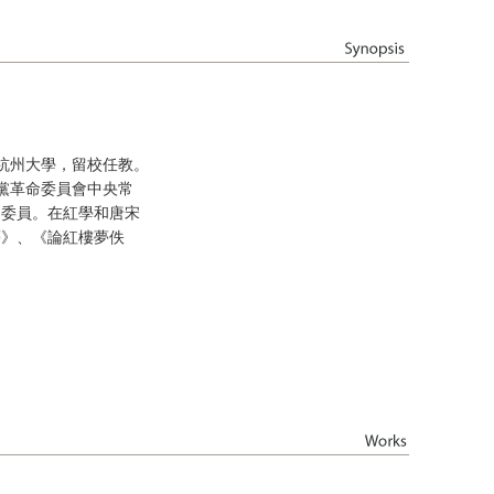
於杭州大學，留校任教。
民黨革命委員會中央常
會委員。在紅學和唐宋
夢》、《論紅樓夢佚