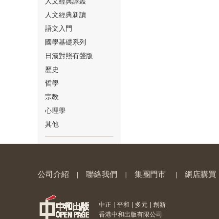
人文經典譯叢
人文經典新讀
語文入門
國學基礎系列
日漢對照有聲版
⑱
歷史
哲學
宗教
心理學
其他
⑲
公司介紹
聯絡我們
集團門市
網店購買
|
|
|
中正 | 平和 | 多元 | 創新
⑳
香港中和出版有限公司