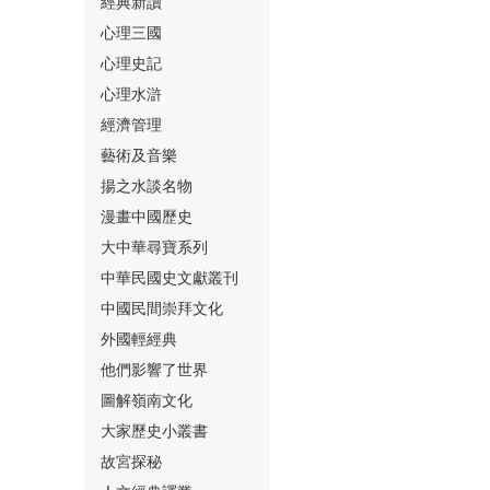
經典新讀
心理三國
心理史記
心理水滸
經濟管理
⑮
藝術及音樂
揚之水談名物
漫畫中國歷史
大中華尋寶系列
中華民國史文獻叢刊
中國民間崇拜文化
⑯
外國輕經典
他們影響了世界
圖解嶺南文化
大家歷史小叢書
故宮探秘
⑰