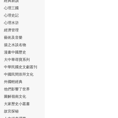
經典新讀
心理三國
心理史記
心理水滸
經濟管理
⑮
藝術及音樂
揚之水談名物
漫畫中國歷史
大中華尋寶系列
中華民國史文獻叢刊
中國民間崇拜文化
⑯
外國輕經典
他們影響了世界
圖解嶺南文化
大家歷史小叢書
故宮探秘
⑰