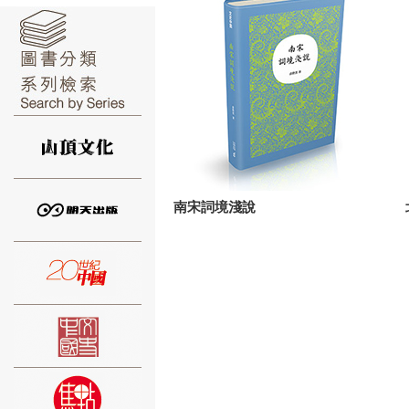
⑥
南宋詞境淺說
⑦
⑧