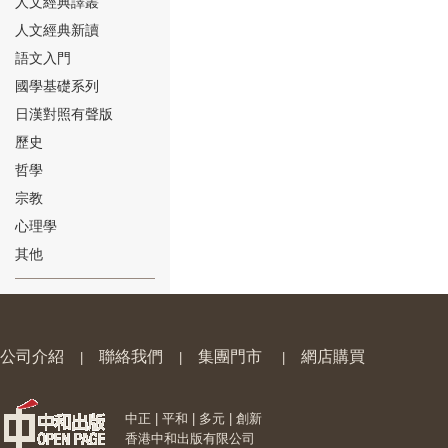
人文經典譯叢
人文經典新讀
語文入門
國學基礎系列
日漢對照有聲版
⑱
歷史
哲學
宗教
心理學
其他
⑲
公司介紹
聯絡我們
集團門市
網店購買
|
|
|
中正 | 平和 | 多元 | 創新
⑳
香港中和出版有限公司