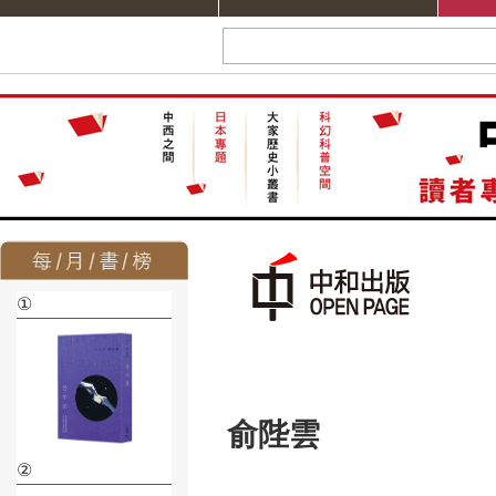
①
俞陛雲
②