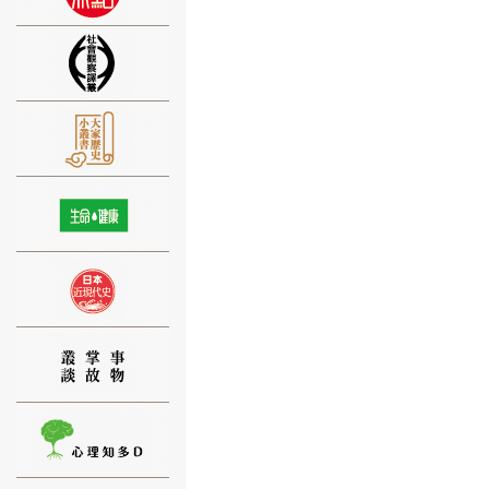
⑨
⑩
⑪