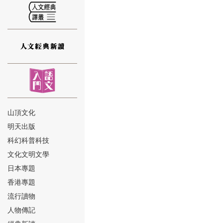
⑫
山頂文化
明天出版
⑬
科幻科普科技
文化文明文學
日本專題
香港專題
流行讀物
人物傳記
⑭