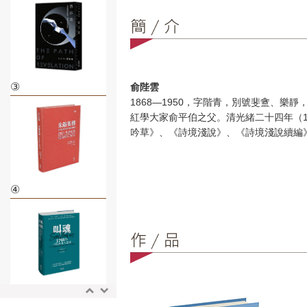
③
俞陛雲
1868—1950，字階青，別號斐盦、
紅學大家俞平伯之父。清光緒二十四年（1
吟草》、《詩境淺說》、《詩境淺說續編
④
⑤