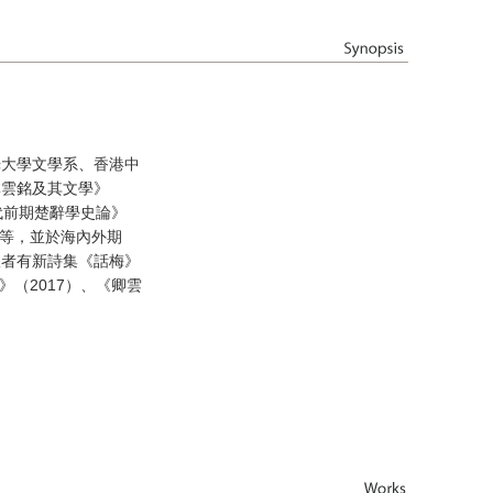
光大學文學系、香港中
林雲銘及其文學》
明代前期楚辭學史論》
）等，並於海內外期
版者有新詩集《話梅》
》（2017）、《卿雲