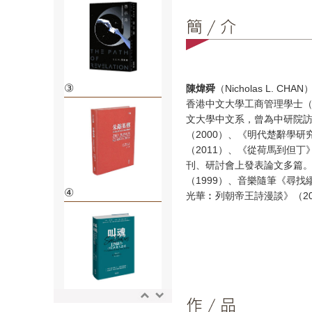
③
陳煒舜
（Nicholas L. CHAN
香港中文大學工商管理學士
文大學中文系，曾為中研院
（2000）、《明代楚辭學研
（2011）、《從荷馬到但丁
刊、研討會上發表論文多篇
（1999）、音樂隨筆《尋找
④
光華︰列朝帝王詩漫談》（20
⑤