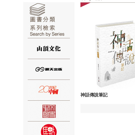
⑥
⑦
神話傳說筆記
⑧