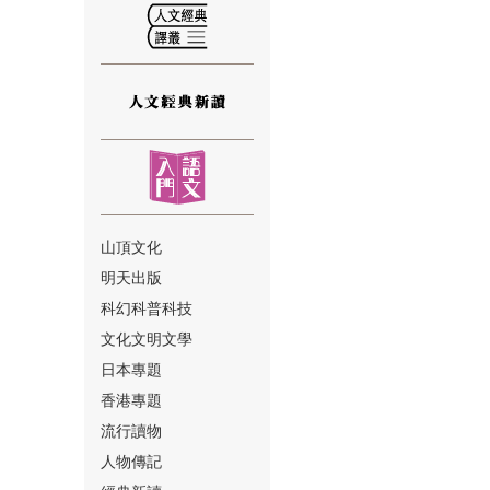
⑫
山頂文化
明天出版
⑬
科幻科普科技
文化文明文學
日本專題
香港專題
流行讀物
人物傳記
⑭