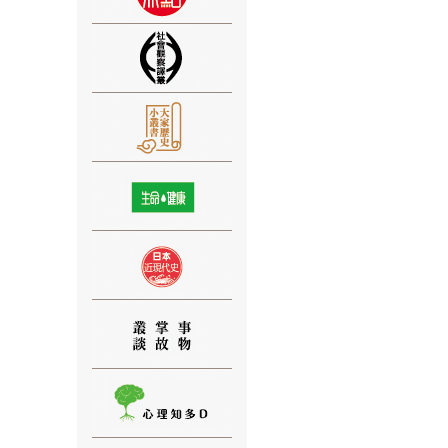
⑨
⑩
⑪