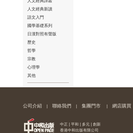
人文經典譯叢
人文經典新讀
語文入門
國學基礎系列
日漢對照有聲版
⑱
歷史
哲學
宗教
心理學
其他
⑲
公司介紹
聯絡我們
集團門市
網店購買
|
|
|
中正 | 平和 | 多元 | 創新
⑳
香港中和出版有限公司