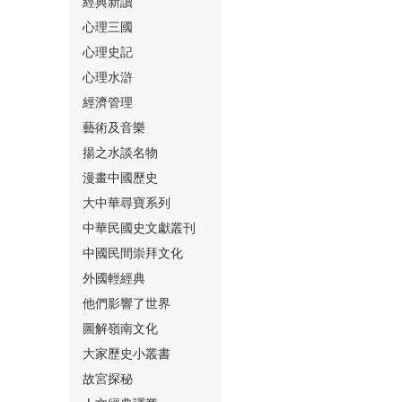
經典新讀
心理三國
心理史記
心理水滸
經濟管理
⑮
藝術及音樂
揚之水談名物
漫畫中國歷史
大中華尋寶系列
中華民國史文獻叢刊
中國民間崇拜文化
⑯
外國輕經典
他們影響了世界
圖解嶺南文化
大家歷史小叢書
故宮探秘
⑰