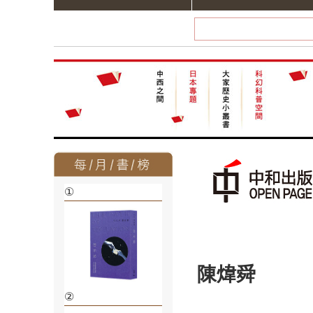
①
陳煒舜
②