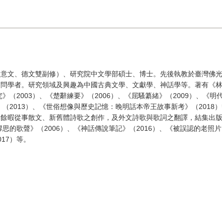
）
（意文、德文雙副修）、研究院中文學部碩士、博士。先後執教於臺灣佛
訪問學者。研究領域及興趣為中國古典文學、文獻學、神話學等。著有《
究》（2003）、《楚辭練要》（2006）、《屈騷纂緒》（2009）、《
》（2013）、《世俗想像與歷史記憶：晚明話本帝王故事新考》（2018
。餘暇從事散文、新舊體詩歌之創作，及外文詩歌與歌詞之翻譯，結集出
繆思的歌聲》（2006）、《神話傳說筆記》（2016）、《被誤認的老照片
17）等。