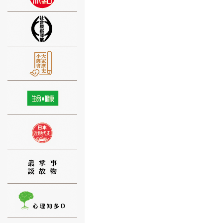
⑨
⑩
⑪