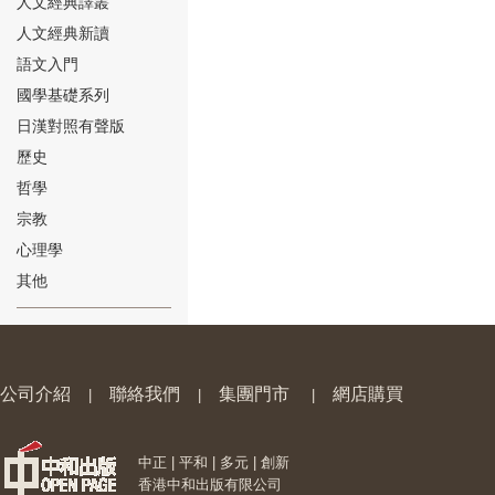
人文經典譯叢
人文經典新讀
語文入門
國學基礎系列
日漢對照有聲版
⑱
歷史
哲學
宗教
心理學
其他
⑲
公司介紹
聯絡我們
集團門市
網店購買
|
|
|
中正 | 平和 | 多元 | 創新
⑳
香港中和出版有限公司