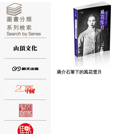
⑥
蔣介石筆下的風花雪月
⑦
⑧