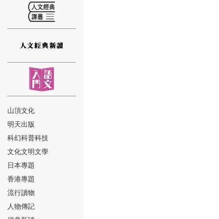
⑫
山頂文化
明天出版
⑬
科幻科普科技
文化文明文學
日本專題
香港專題
流行讀物
人物傳記
⑭