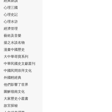
經典新讀
心理三國
心理史記
心理水滸
經濟管理
⑮
藝術及音樂
揚之水談名物
漫畫中國歷史
大中華尋寶系列
中華民國史文獻叢刊
中國民間崇拜文化
⑯
外國輕經典
他們影響了世界
圖解嶺南文化
大家歷史小叢書
故宮探秘
⑰