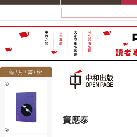
①
竇應泰
②