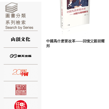
⑥
中國爲什麽要改革——回憶父親胡耀
邦
⑦
⑧