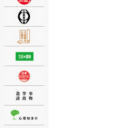
⑨
⑩
⑪