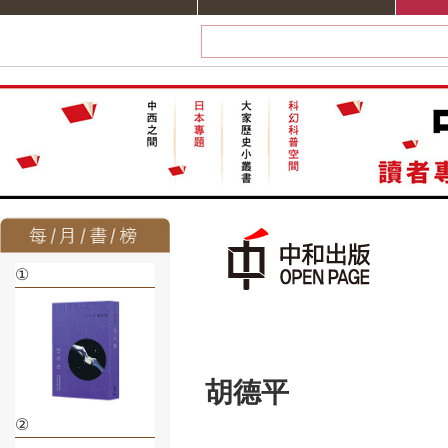
①
胡德平
②