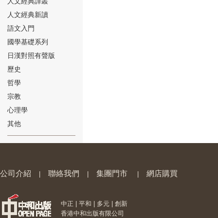
人文經典譯叢
人文經典新讀
語文入門
國學基礎系列
日漢對照有聲版
⑱
歷史
哲學
宗教
心理學
其他
⑲
公司介紹
聯絡我們
集團門市
網店購買
|
|
|
中正 | 平和 | 多元 | 創新
⑳
香港中和出版有限公司