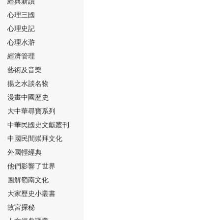
經典新讀
心理三國
心理史記
心理水滸
經濟管理
⑮
藝術及音樂
揚之水談名物
漫畫中國歷史
大中華尋寶系列
中華民國史文獻叢刊
中國民間崇拜文化
⑯
外國輕經典
他們影響了世界
圖解嶺南文化
大家歷史小叢書
故宮探秘
⑰