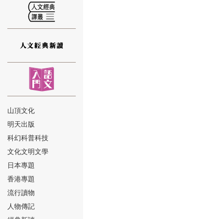
⑫
山頂文化
明天出版
⑬
科幻科普科技
文化文明文學
日本專題
香港專題
流行讀物
人物傳記
⑭