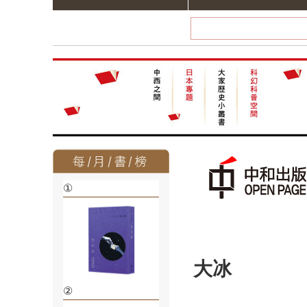
①
大冰
②