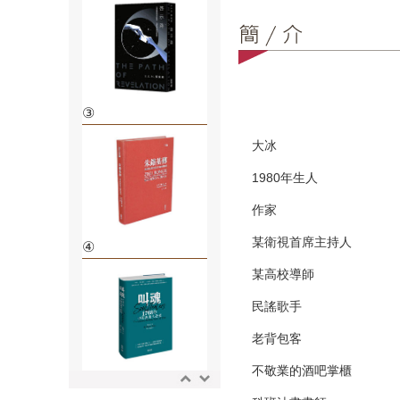
③
大冰
1980年生人
作家
某衛視首席主持人
④
某高校導師
民謠歌手
老背包客
不敬業的酒吧掌櫃
⑤