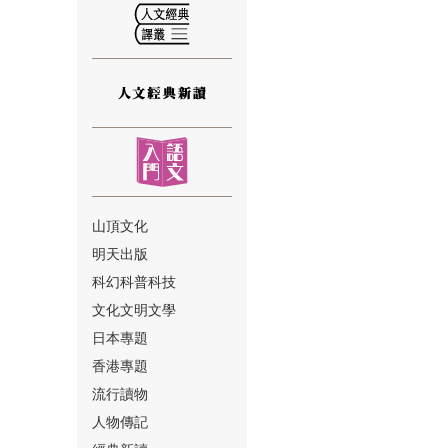
⑫
山頂文化
明天出版
⑬
科幻科普科技
文化文明文學
日本專題
香港專題
流行讀物
人物傳記
⑭