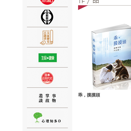
⑨
⑩
乖，摸摸頭
⑪