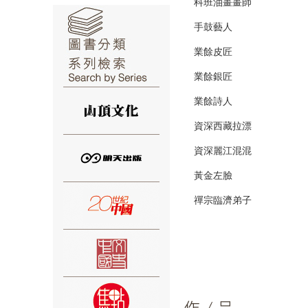
科班油畫畫師
手鼓藝人
業餘皮匠
業餘銀匠
⑥
業餘詩人
資深西藏拉漂
資深麗江混混
黃金左臉
⑦
禪宗臨濟弟子
⑧