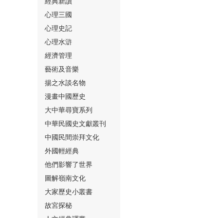
經典新讀
心理三國
心理史記
心理水滸
經濟管理
⑮
藝術及音樂
揚之水談名物
漫畫中國歷史
大中華尋寶系列
中華民國史文獻叢刊
中國民間崇拜文化
⑯
外國輕經典
他們影響了世界
圖解嶺南文化
大家歷史小叢書
故宮探秘
⑰