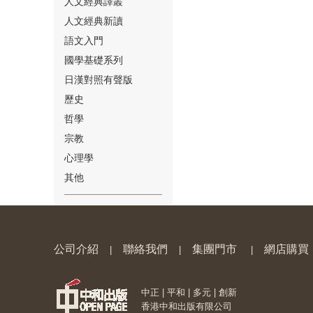
人文經典譯叢
人文經典新讀
語文入門
國學基礎系列
日漢對照有聲版
⑱
歷史
哲學
宗教
心理學
其他
⑲
公司介紹
聯絡我們
集團門市
網店購買
|
|
|
中正 | 平和 | 多元 | 創新
⑳
香港中和出版有限公司