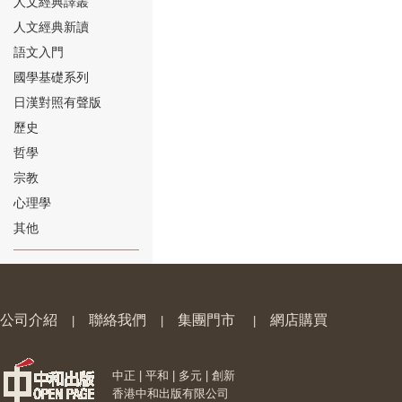
人文經典譯叢
人文經典新讀
語文入門
國學基礎系列
日漢對照有聲版
⑱
歷史
哲學
宗教
心理學
其他
⑲
公司介紹
聯絡我們
集團門市
網店購買
|
|
|
中正 | 平和 | 多元 | 創新
⑳
香港中和出版有限公司