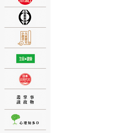
⑨
⑩
⑪