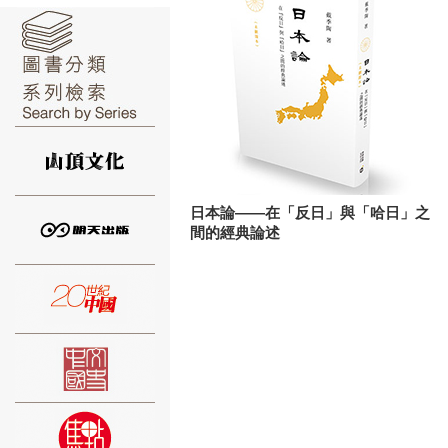
⑥
日本論——在「反日」與「哈日」之
間的經典論述
⑦
⑧