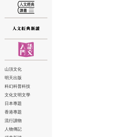
⑫
山頂文化
明天出版
⑬
科幻科普科技
文化文明文學
日本專題
香港專題
流行讀物
人物傳記
⑭