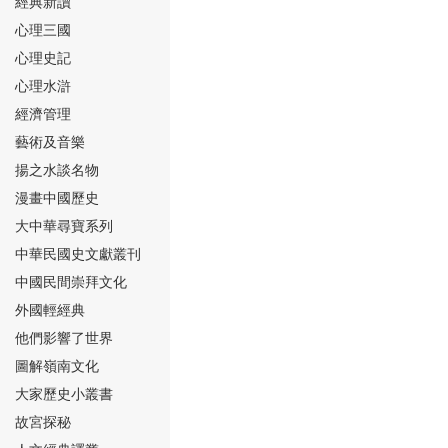
經典新讀
心理三國
心理史記
心理水滸
經濟管理
⑮
藝術及音樂
揚之水談名物
漫畫中國歷史
大中華尋寶系列
中華民國史文獻叢刊
中國民間崇拜文化
⑯
外國輕經典
他們影響了世界
圖解嶺南文化
大家歷史小叢書
故宮探秘
⑰