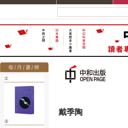
①
戴季陶
②