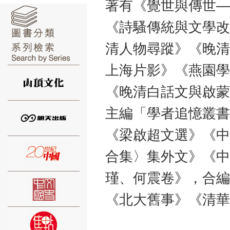
著有《覺世與傳世—
《詩騷傳統與文學改
清人物尋蹤》《晚清
⑥
上海片影》《燕園學
《晚清白話文與啟蒙
主編「學者追憶叢書
《梁啟超文選》《中
⑦
合集〉集外文》《中
瑾、何震卷》，合編
《北大舊事》《清華
⑧