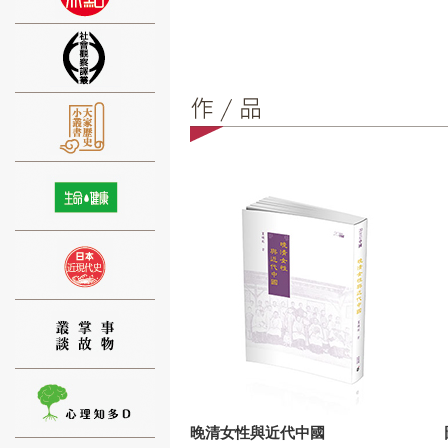
⑨
⑩
⑪
晚清女性與近代中國