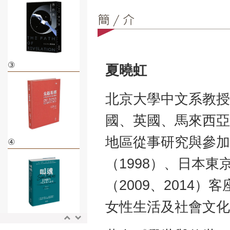
③
夏曉虹
北京大學中文系教授
國、英國、馬來西亞
地區從事研究與參加
④
（1998）、日本東
（2009、2014
女性生活及社會文化
⑤