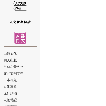
⑫
山頂文化
明天出版
⑬
科幻科普科技
文化文明文學
日本專題
香港專題
流行讀物
人物傳記
⑭