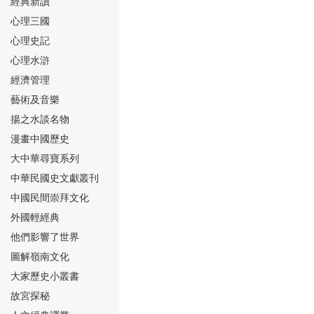
經典新讀
心理三國
心理史記
心理水滸
經濟管理
⑮
藝術及音樂
揚之水談名物
漫畫中國歷史
大中華尋寶系列
中華民國史文獻叢刊
中國民間崇拜文化
⑯
外國輕經典
他們影響了世界
圖解嶺南文化
大家歷史小叢書
故宮探秘
⑰