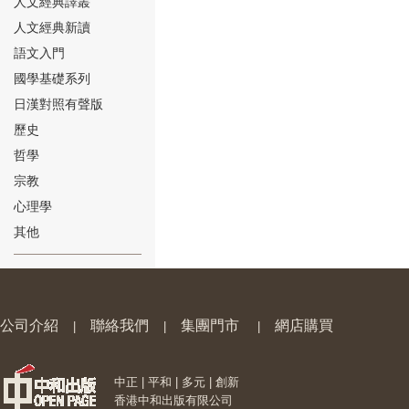
人文經典譯叢
人文經典新讀
語文入門
國學基礎系列
日漢對照有聲版
⑱
歷史
哲學
宗教
心理學
其他
⑲
公司介紹
聯絡我們
集團門市
網店購買
|
|
|
中正 | 平和 | 多元 | 創新
⑳
香港中和出版有限公司