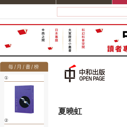
①
夏曉虹
②