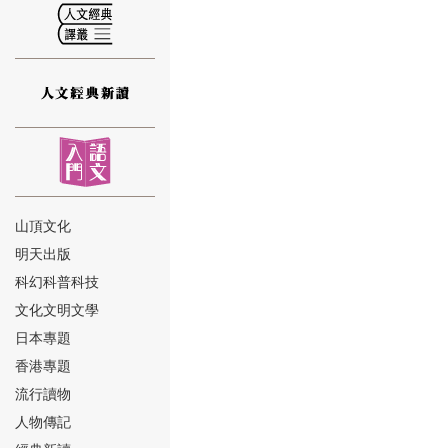
⑫
山頂文化
明天出版
⑬
科幻科普科技
文化文明文學
日本專題
香港專題
流行讀物
人物傳記
⑭