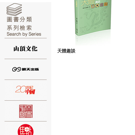
⑥
天體趣談
⑦
⑧