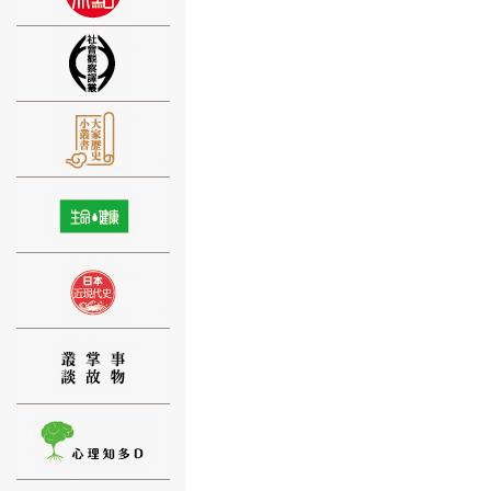
⑨
⑩
⑪