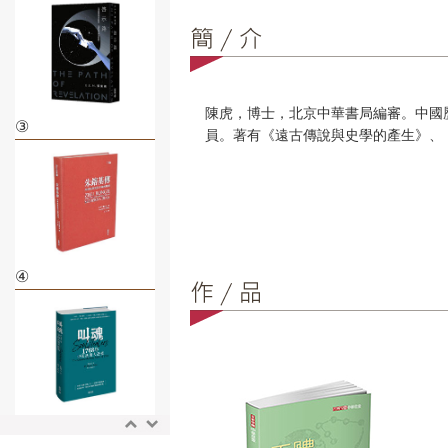
陳虎，博士，北京中華書局編審。中國
③
員。著有《遠古傳說與史學的產生》、
④
⑤