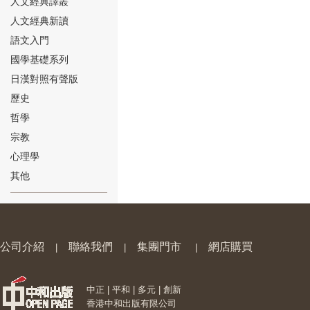
人文經典譯叢
人文經典新讀
語文入門
國學基礎系列
日漢對照有聲版
⑱
歷史
哲學
宗教
心理學
其他
⑲
公司介紹
聯絡我們
集團門市
網店購買
|
|
|
中正 | 平和 | 多元 | 創新
⑳
香港中和出版有限公司