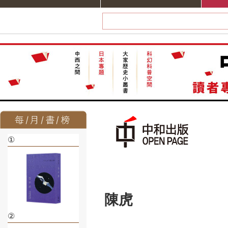
①
陳虎
②