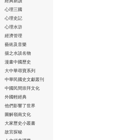
經典新讀
心理三國
心理史記
心理水滸
經濟管理
⑮
藝術及音樂
揚之水談名物
漫畫中國歷史
大中華尋寶系列
中華民國史文獻叢刊
中國民間崇拜文化
⑯
外國輕經典
他們影響了世界
圖解嶺南文化
大家歷史小叢書
故宮探秘
⑰