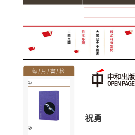
①
祝勇
②