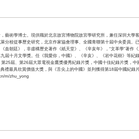
者，藝術學博士。現供職於北京故宮博物院故宮學研究所，兼任深圳大學
克萊分校從事歷史研究，北京作家協會理事、全國青聯第十屆中央委員。
《血朝廷》，非虛構歷史著作《紙天堂》、《辛亥年》，“文革學”著作
第九屆十月文學獎。任《我愛你，中國》、《辛亥》、《岩中花樹》等紀
，第25屆、第26屆大眾電視金鷹獎優秀紀錄片獎，中國十佳紀錄片獎，中
慶典禮最具欣賞價值大獎，與《舌尖上的中國》並列獲得第18屆中國紀錄
n/m/zhu_yong