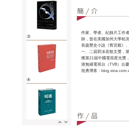
作家、學者、紀錄片工作
③
師，曾在美國加州大學柏
長篇歷史小說《舊宮殿》、
一、二屆郭沫若散文獎，
獲第21屆中國電視星光獎
港無綫電視台（TVB）台
祝勇博客：blog.sina.com.c
④
⑤