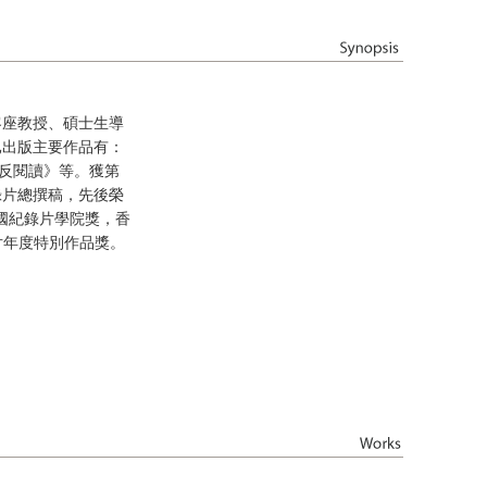
客座教授、碩士生導
已出版主要作品有：
《反閱讀》等。獲第
錄片總撰稿，先後榮
國紀錄片學院獎，香
片年度特別作品獎。