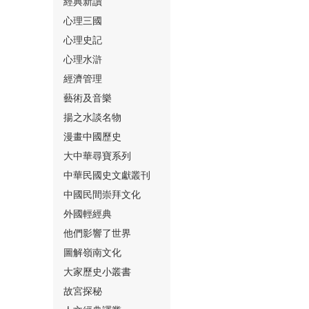
經典新讀
心理三國
心理史記
心理水滸
經濟管理
⑮
藝術及音樂
揚之水談名物
漫畫中國歷史
大中華尋寶系列
中華民國史文獻叢刊
中國民間崇拜文化
⑯
外國輕經典
他們影響了世界
圖解嶺南文化
大家歷史小叢書
故宮探秘
⑰