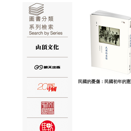
⑥
⑦
民國的憂傷：民國初年的憲
⑧