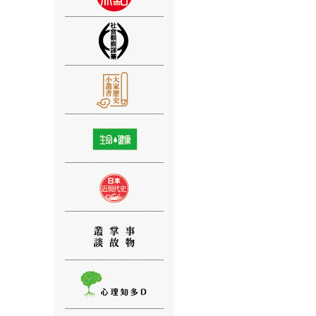
⑨
⑩
⑪