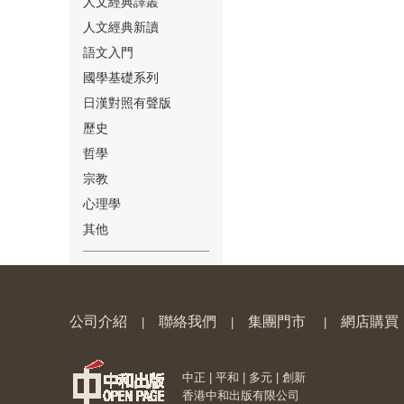
人文經典譯叢
人文經典新讀
語文入門
國學基礎系列
日漢對照有聲版
⑱
歷史
哲學
宗教
心理學
其他
⑲
公司介紹
聯絡我們
集團門市
網店購買
|
|
|
中正 | 平和 | 多元 | 創新
⑳
香港中和出版有限公司