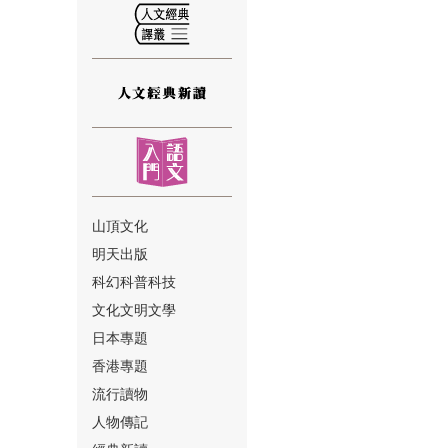
⑫
山頂文化
明天出版
⑬
科幻科普科技
文化文明文學
日本專題
香港專題
流行讀物
人物傳記
⑭