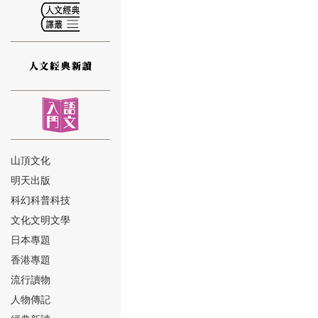
⑫
山頂文化
明天出版
⑬
科幻科普科技
文化文明文學
日本專題
香港專題
流行讀物
人物傳記
⑭