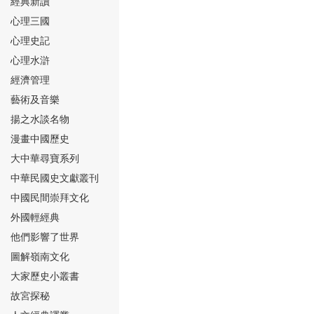
經典新讀
心理三國
心理史記
心理水滸
經濟管理
⑮
藝術及音樂
揚之水談名物
漫畫中國歷史
大中華尋寶系列
中華民國史文獻叢刊
中國民間崇拜文化
⑯
外國輕經典
他們影響了世界
圖解嶺南文化
大家歷史小叢書
故宮探秘
⑰