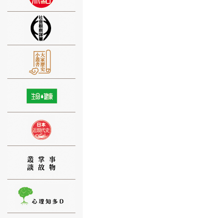
⑨
⑩
⑪