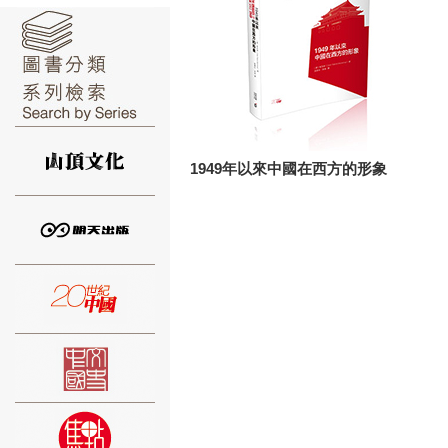
⑥
1949年以來中國在西方的形象
⑦
⑧