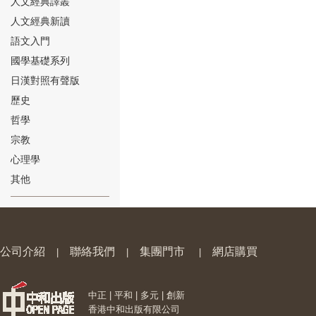
人文經典譯叢
人文經典新讀
語文入門
國學基礎系列
日漢對照有聲版
⑱
歷史
哲學
宗教
心理學
其他
⑲
公司介紹
聯絡我們
集團門市
網店購買
|
|
|
中正 | 平和 | 多元 | 創新
⑳
香港中和出版有限公司