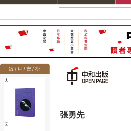
①
張勇先
②