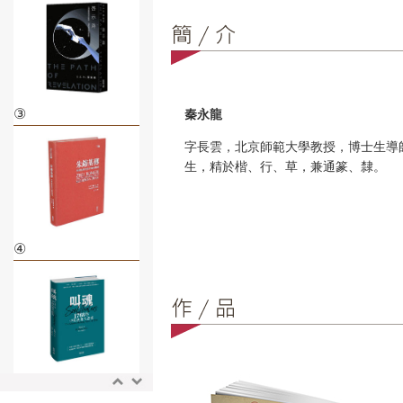
③
秦永龍
字長雲，北京師範大學教授，博士生導
生，精於楷、行、草，兼通篆、隸。
④
⑤