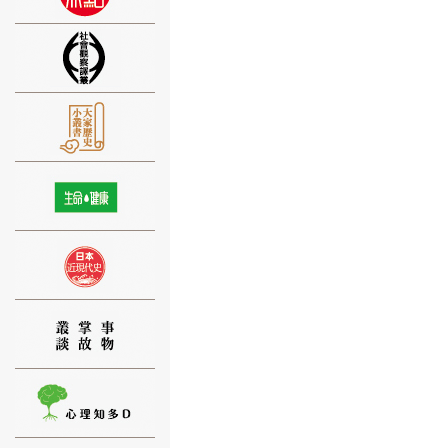
⑨
⑩
⑪