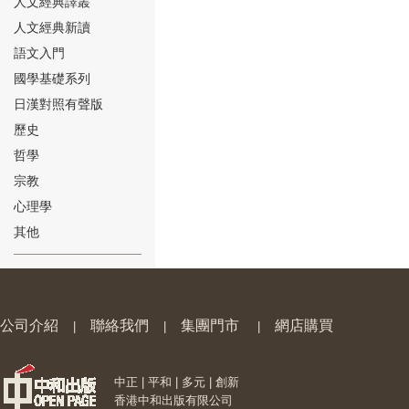
人文經典譯叢
人文經典新讀
語文入門
國學基礎系列
日漢對照有聲版
⑱
歷史
哲學
宗教
心理學
其他
⑲
公司介紹
聯絡我們
集團門市
網店購買
|
|
|
中正 | 平和 | 多元 | 創新
⑳
香港中和出版有限公司