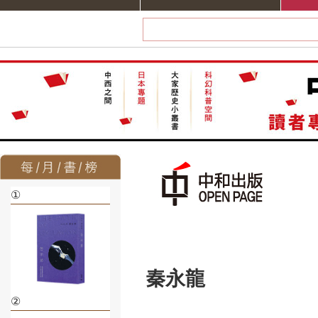
①
秦永龍
②