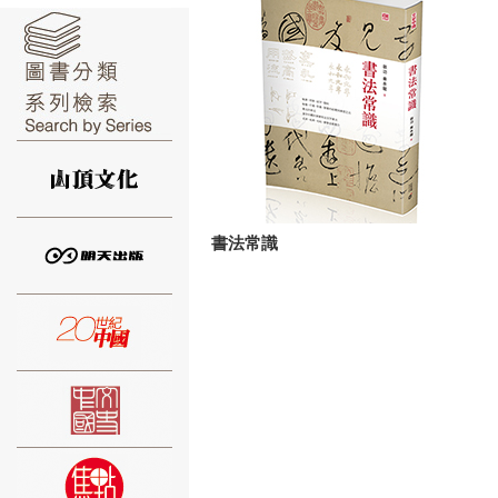
⑥
書法常識
⑦
⑧