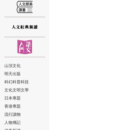
⑫
山頂文化
明天出版
⑬
科幻科普科技
文化文明文學
日本專題
香港專題
流行讀物
人物傳記
⑭