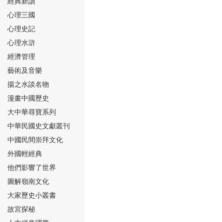
經典新讀
心理三國
心理史記
心理水滸
經濟管理
⑮
藝術及音樂
揚之水談名物
漫畫中國歷史
大中華尋寶系列
中華民國史文獻叢刊
中國民間崇拜文化
⑯
外國輕經典
他們影響了世界
圖解嶺南文化
大家歷史小叢書
故宮探秘
⑰