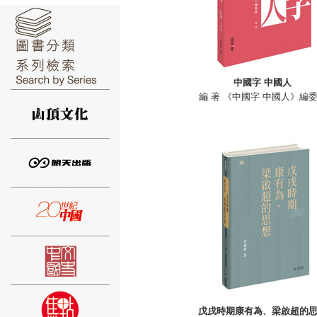
中國字 中國人
⑥
編 著 《中國字 中國人》編
⑦
⑧
戊戌時期康有為、梁啟超的