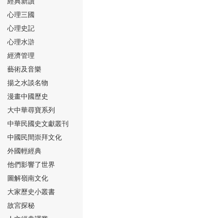
經典新讀
心理三國
心理史記
心理水滸
經濟管理
⑮
藝術及音樂
揚之水談名物
漫畫中國歷史
大中華尋寶系列
中華民國史文獻叢刊
中國民間崇拜文化
⑯
外國輕經典
他們影響了世界
圖解嶺南文化
大家歷史小叢書
故宮探秘
⑰