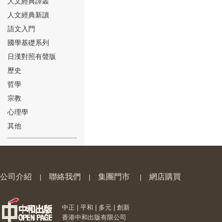
人文經典譯叢
人文經典新讀
語文入門
國學基礎系列
日漢對照有聲版
⑱
歷史
哲學
宗教
心理學
其他
⑲
公司介紹
聯絡我們
集團門市
網店購買
|
|
|
中正 | 平和 | 多元 | 創新
⑳
香港中和出版有限公司