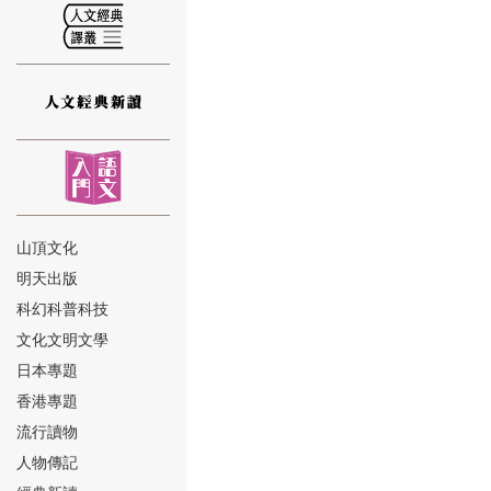
⑫
山頂文化
明天出版
⑬
科幻科普科技
文化文明文學
日本專題
香港專題
流行讀物
人物傳記
⑭