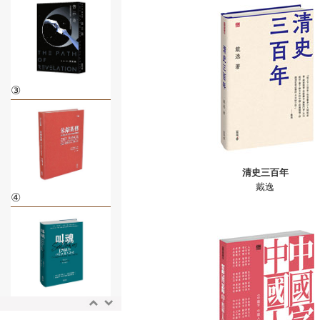
③
清史三百年
戴逸
④
⑤