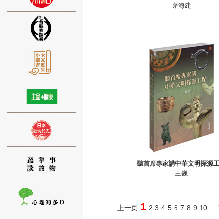
茅海建
⑨
⑩
聽首席專家講中華文明探源
王巍
1
上一页
2
3
4
5
6
7
8
9
10
...
⑪