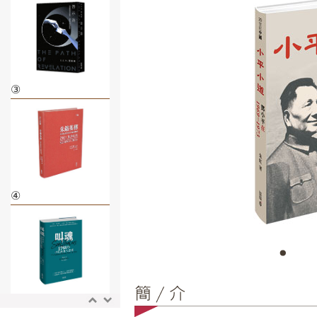
③
④
⑤