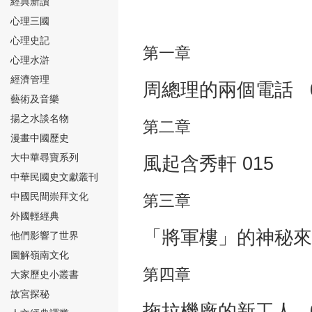
經典新讀
心理三國
心理史記
第一章
心理水滸
經濟管理
周總理的兩個電話 0
⑮
藝術及音樂
揚之水談名物
第二章
漫畫中國歷史
大中華尋寶系列
風起含秀軒 015
中華民國史文獻叢刊
中國民間崇拜文化
第三章
⑯
外國輕經典
「將軍樓」的神秘來客
他們影響了世界
圖解嶺南文化
第四章
大家歷史小叢書
故宮探秘
⑰
拖拉機廠的新工人 0