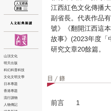
江西紅色文化傳播大
副省長。代表作品有
號》《翻開江西這本
⑫
故事》(2023年度
研究文章20餘篇。
山頂文化
明天出版
⑬
科幻科普科技
文化文明文學
日本專題
香港專題
流行讀物
前言 1
人物傳記
⑭