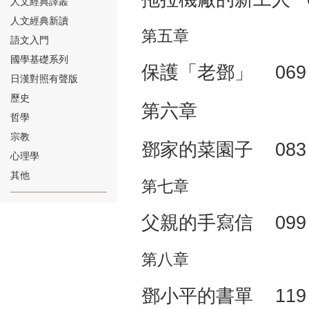
人文經典譯叢
人文經典新讀
第五章
語文入門
國學基礎系列
保護「老鄧」 069
日漢對照有聲版
⑱
歷史
第六章
哲學
宗教
鄧家的菜園子 083
心理學
其他
第七章
⑲
父親的手寫信 099
第八章
鄧小平的書單 119
⑳