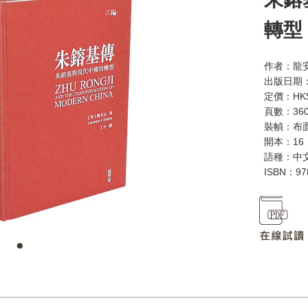
轉型
作者：龍安志
出版日期：
定價：HK$
頁數：36
裝幀：布
開本：16
語種：中
ISBN：97