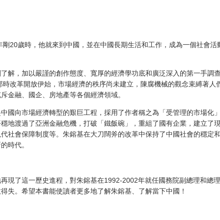
1年剛20歲時，他就來到中國，並在中國長期生活和工作，成為一個社會活
。
刻了解，加以嚴謹的創作態度、寬厚的經濟學功底和廣泛深入的第一手調
，那時改革開放伊始，市場經濟的秩序尚未建立，陳腐機械的觀念束縛著人
充斥金融、國企、房地產等各個經濟領域。
起中國向市場經濟轉型的艱巨工程，採用了作者稱之為「受管理的市場化
平穩地渡過了亞洲金融危機，打破「鐵飯碗」，重組了國有企業，建立了
現代社會保障制度等。朱鎔基在大刀闊斧的改革中保持了中國社會的穩定
新的時代。
再現了這一歷史進程，對朱鎔基在1992-2002年就任國務院副總理和總
敗得失。希望本書能使讀者更多地了解朱鎔基、了解當下中國！