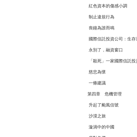
紅色資本的傷感小調
制止違規行為
喪鐘為誰而鳴
國際信託投資公司：生存
永別了，融資窗口
「殺死」一家國際信託投
慈悲為懷
一條建議
第四章 危機管理
升起了颱風信號
沙漠之旅
漩渦中的中國