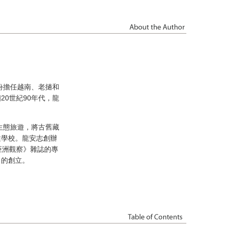
份擔任越南、老撾和
0世紀90年代，龍
生態旅遊，將古舊藏
建學校。龍安志創辦
亞洲觀察》雜誌的專
」的創立。