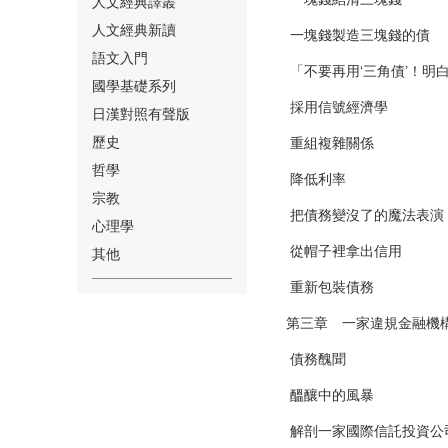
人文經典譯叢
人文經典新讀
一塊錢製造三塊錢的債
語文入門
「不要再用‘三角債’！明
國學基礎系列
採用信號經濟學
日漢對照有聲版
⑱
歷史
重組複雜關係
哲學
降低利率
宗教
把債務變沒了的魔法表演
心理學
從帽子裡拿出信用
其他
⑲
重新包裝債務
第三章 一家違規金融機
債務醜聞
醞釀中的風暴
解剖一家國際信託投資公
⑳