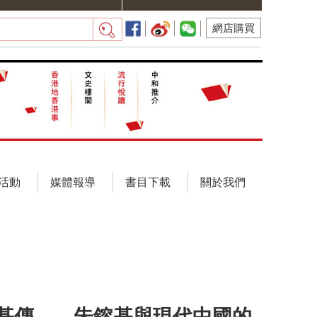
網店購買
活動
媒體報導
書目下載
關於我們
基傳——朱鎔基與現代中國的