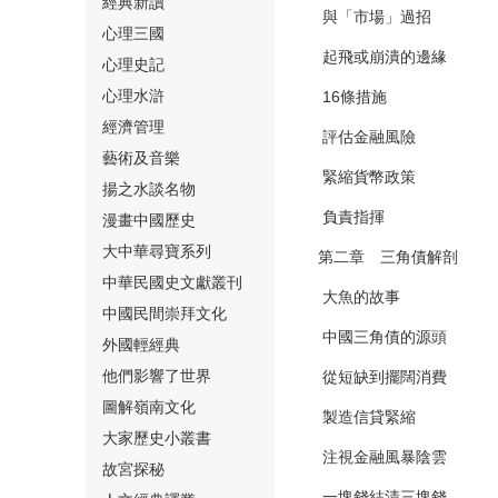
經典新讀
與「市場」過招
心理三國
起飛或崩潰的邊緣
心理史記
心理水滸
16條措施
經濟管理
評估金融風險
⑮
藝術及音樂
緊縮貨幣政策
揚之水談名物
負責指揮
漫畫中國歷史
大中華尋寶系列
第二章 三角債解剖
中華民國史文獻叢刊
大魚的故事
中國民間崇拜文化
⑯
中國三角債的源頭
外國輕經典
他們影響了世界
從短缺到擺闊消費
圖解嶺南文化
製造信貸緊縮
大家歷史小叢書
注視金融風暴陰雲
故宮探秘
⑰
一塊錢結清三塊錢