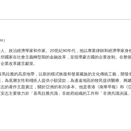
hm）
人、政治經濟學家和作家。20世紀90年代，他以專業律師和經濟學家身
些國家在社會主義轉型期的金融改革，並指導蒙古國的企業改制。在整個2
有企業改革建言獻策。
在喜馬拉雅的高原地帶，以新的模式恢復和發展藏族的文化傳統工藝，開發
棧，為底層女性和殘疾人提供小額貸款，為邊遠地區的牧民提供醫療、興
志的著作主題廣泛，關於亞洲的有20多本。他是香港《南華早報》和《
龍安志主要致力於「喜馬拉雅共識」非政府組織的工作和「非洲共識決議