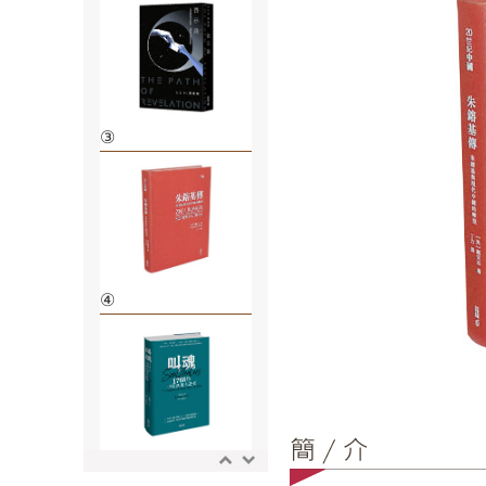
③
④
⑤