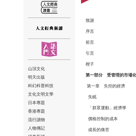
致謝
序言
⑫
前言
引言
楔子
山頂文化
第一部分
受管理的市場
明天出版
⑬
科幻科普科技
第一章 失控的經濟
文化文明文學
失眠
日本專題
「群眾運動」經濟學
香港專題
價格控制的成本
流行讀物
人物傳記
成長的痛苦
⑭