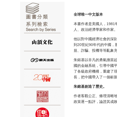
全球唯一中文版本
本書作者是美國人，198
人、政治經濟學家和作家
⑥
他以對中國經濟社會的深
到20世紀90年代的中國
規、詐騙、投機等等亂象
朱鎔基以非凡的勇氣擔當
國的金融系統，引導中國
了各級政府機構，重建了
⑦
長，把中國帶入了一個嶄
朱鎔基創造了歷史。
作者客觀公正、條理清晰地
政策逐一點評，論證其成
⑧