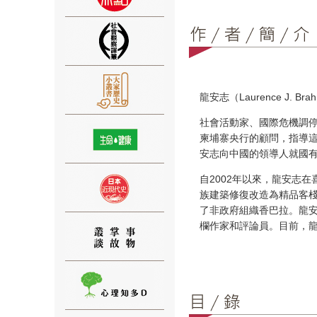
⑨
龍安志（Laurence J. Bra
社會活動家、國際危機調停
柬埔寨央行的顧問，指導這
安志向中國的領導人就國
自2002年以來，龍安志
族建築修復改造為精品客
⑩
了非政府組織香巴拉。龍安
欄作家和評論員。目前，
⑪