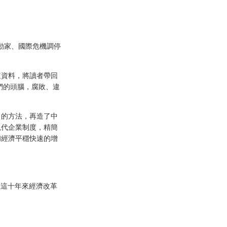
動家、國際危機調停
查資料，將讀者帶回
們的頭腦，腐敗、違
」的方法，再造了中
現代企業制度，精簡
和經濟平穩快速的增
理這十年來經濟改革