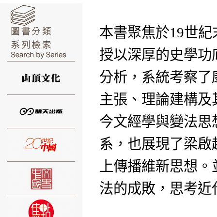
本書聚焦於
19
世紀
授以深厚的史學功
⑥
分析，系統考察了
主張、理論建構及
今文經學與變法思
⑦
系，也展現了梁啟
上傳播維新思想。
法的成敗，思考近
⑧