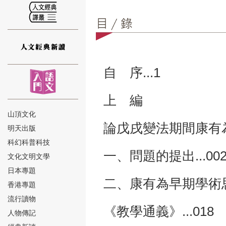
⑫
自 序...1
上 編
山頂文化
論戊戌變法期間康有為
明天出版
⑬
科幻科普科技
一、問題的提出...00
文化文明文學
日本專題
二、康有為早期學術思
香港專題
流行讀物
《教學通義》...018
人物傳記
⑭