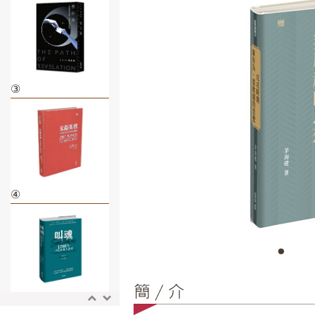
③
④
⑤