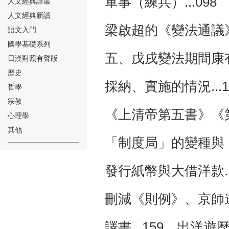
軍事（練兵）...09
人文經典譯叢
人文經典新讀
梁啟超的《變法通議》及
語文入門
國學基礎系列
五、戊戌變法期間康
日漢對照有聲版
⑱
歷史
採納、實施的情況...1
哲學
宗教
《上清帝第五書》《第
心理學
其他
「制度局」的變種與「
⑲
發行紙幣與大借洋款.
刪減《則例》、京師道
⑳
譯書...159 出