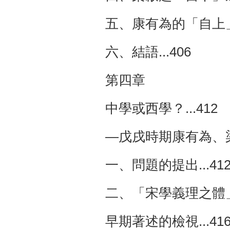
五、康有為的「自上」
六、結語...406
第四章
中學或西學？...412
—戊戌時期康有為、
一、問題的提出...41
二、「宋學義理之體」
早期著述的檢視...4