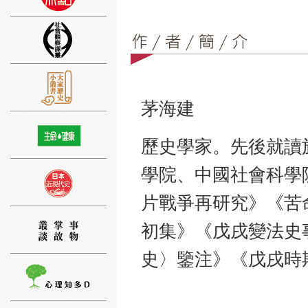
⑨
茅海建
歷史學家。先後就讀
學院、中國社會科學
⑩
片戰爭再研究》《苦
初集》《戊戌變法史
史〉鑒注》《戊戌時
⑪