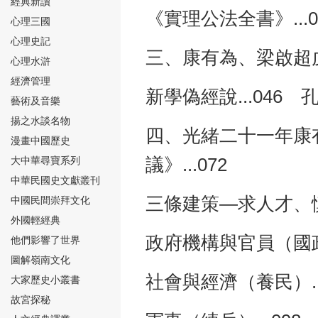
經典新讀
《實理公法全書》...
心理三國
心理史記
三、康有為、梁啟超戊
心理水滸
經濟管理
新學偽經說...046 孔
⑮
藝術及音樂
揚之水談名物
四、光緒二十一年康
漫畫中國歷史
大中華尋寶系列
議》...072
中華民國史文獻叢刊
三條建策—求人才、慎
中國民間崇拜文化
⑯
外國輕經典
政府機構與官員（國政）
他們影響了世界
圖解嶺南文化
社會與經濟（養民）..
大家歷史小叢書
故宮探秘
⑰