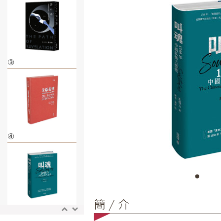
③
④
⑤