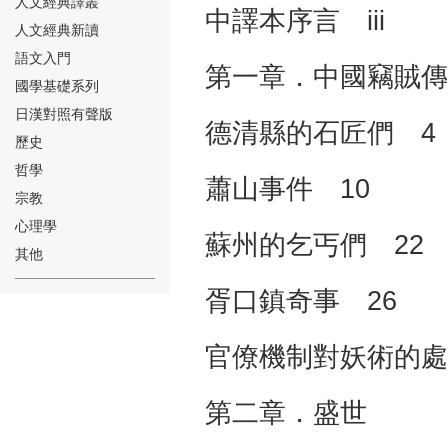
人文經典譯叢
中譯本序言 iii
人文經典新讀
語文入門
第一章．中國竊賊傳
國學基礎系列
日漢對照有聲版
德清縣的石匠們 4
⑱
歷史
哲學
蕭山事件 10
宗教
心理學
蘇州的乞丐們 22
其他
⑲
胥口鎮奇事 26
官僚機制對妖術的處
第二章．盛世
⑳