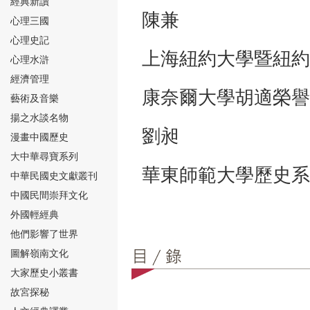
經典新讀
陳兼
心理三國
心理史記
上海紐約大學暨紐約
心理水滸
經濟管理
⑮
康奈爾大學胡適榮譽
藝術及音樂
揚之水談名物
劉昶
漫畫中國歷史
大中華尋寶系列
華東師範大學歷史系
中華民國史文獻叢刊
中國民間崇拜文化
⑯
外國輕經典
他們影響了世界
圖解嶺南文化
大家歷史小叢書
故宮探秘
⑰