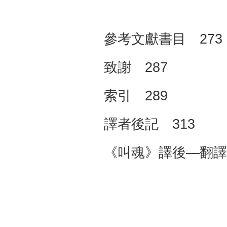
參考文獻書目 273
致謝 287
索引 289
譯者後記 313
《叫魂》譯後—翻譯