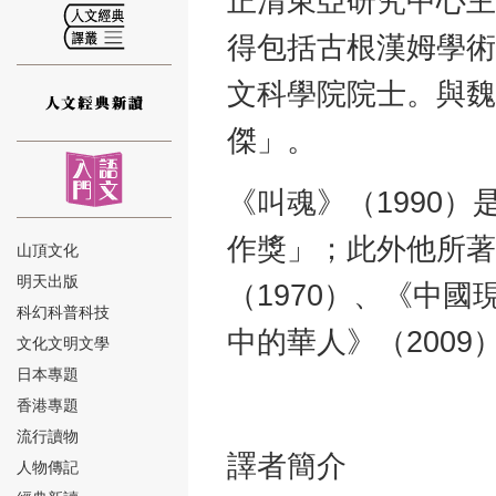
正清東亞研究中心主
得包括古根漢姆學術
文科學院院士。與魏
傑」。
⑫
《叫魂》（1990
作獎」；此外他所著
山頂文化
明天出版
（1970）、《中國
⑬
科幻科普科技
中的華人》（200
文化文明文學
日本專題
香港專題
流行讀物
譯者簡介
人物傳記
⑭