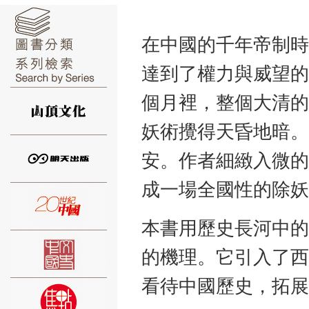
在中國的千年帝制時
達到了權力與威望的
⑥
個月裡，整個大清的
妖術攪得天昏地暗。
安。作者細緻入微的
成一場全國性的除妖
⑦
本書用歷史長河中的
的機理。它引入了西
看待中國歷史，拓展
⑧