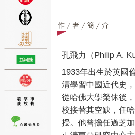
⑨
孔飛力（Philip A. Ku
1933年出生於英國
清學習中國近代史，
⑩
從哈佛大學榮休後，
校接替其空缺，任哈
授。他曾擔任過芝加
⑪