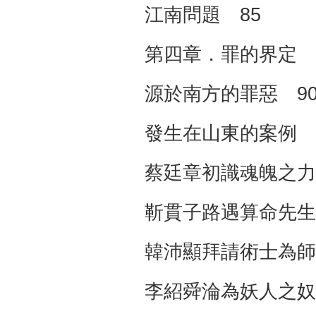
江南問題 85
第四章．罪的界定
源於南方的罪惡 9
發生在山東的案例 
蔡廷章初識魂魄之力
靳貫子路遇算命先生
韓沛顯拜請術士為師
李紹舜淪為妖人之奴