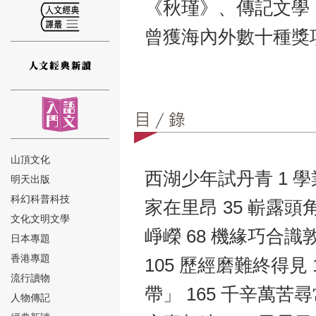
《秋瑾》、傳記文學
曾獲海內外數十種獎
⑫
山頂文化
西湖少年試丹青 1 學
明天出版
⑬
科幻科普科技
家在里昂 35 嶄露頭
文化文明文學
崢嶸 68 機緣巧合識
日本專題
香港專題
105 歷經磨難終得見 
流行讀物
帶」 165 千辛萬苦尋
人物傳記
⑭