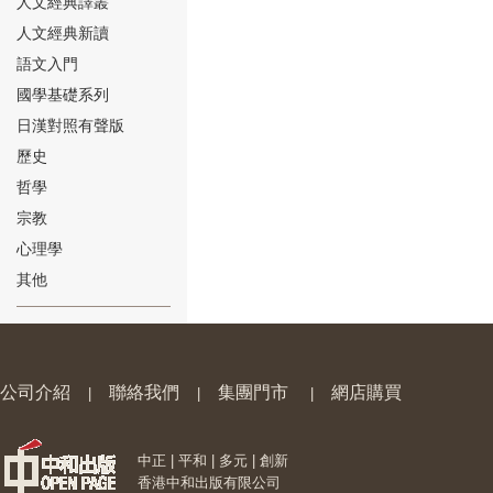
人文經典譯叢
人文經典新讀
語文入門
國學基礎系列
日漢對照有聲版
⑱
歷史
哲學
宗教
心理學
其他
⑲
公司介紹
聯絡我們
集團門市
網店購買
|
|
|
中正 | 平和 | 多元 | 創新
⑳
香港中和出版有限公司