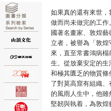
如果真的還有來世，
做而尚未做完的工作。 
國著名畫家、敦煌藝
⑥
立者，被譽為「敦煌
來，直至常書鴻病榻
生。從放棄安定的生
⑦
和極其匱乏的物質條
了對莫高窟有組織、
的風雨人生中，他雖
堅韌與執着，為敦煌
⑧