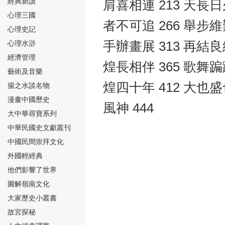
經典新讀
肩喜相連 213 天長日
心理三國
者不可追 266 舉步維
心理史記
心理水滸
手辦畫展 313 再結良
經濟管理
煌長相伴 365 歌舞蹁
⑮
藝術及音樂
煌四十年 412 大也盛
揚之水談名物
漫畫中國歷史
風神 444
大中華尋寶系列
中華民國史文獻叢刊
中國民間崇拜文化
⑯
外國輕經典
他們影響了世界
圖解嶺南文化
大家歷史小叢書
故宮探秘
⑰