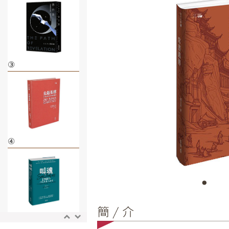
③
④
⑤