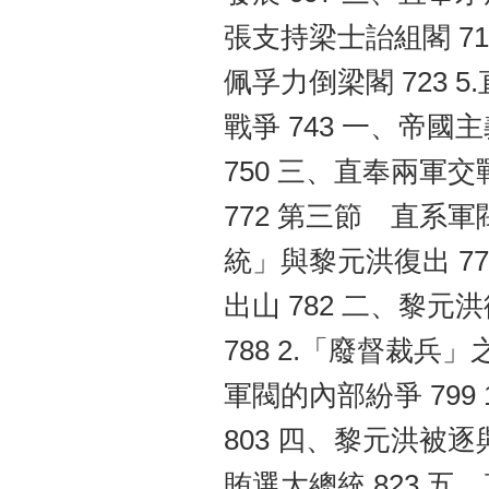
張支持梁士詒組閣 711
佩孚力倒梁閣 723 
戰爭 743 一、帝國
750 三、直奉兩軍交戰
772 第三節 直系軍
統」與黎元洪復出 775
出山 782 二、黎元
788 2.「廢督裁兵」
軍閥的內部紛爭 799 
803 四、黎元洪被逐與
賄選大總統 823 五