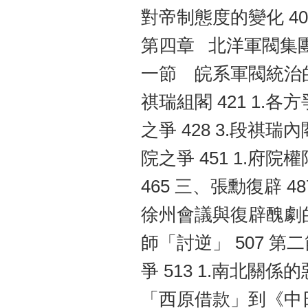
對帝制態度的變化 40
第四章 北洋軍閥集團的
一節 皖系軍閥統治的
祺瑞組閣 421 1.各
之爭 428 3.段祺
院之爭 451 1.府院
465 三、張勳復辟 4
徐州會議與復辟醜劇的
師「討逆」 507 第
爭 513 1.南北關係
「西原借款」到《中日