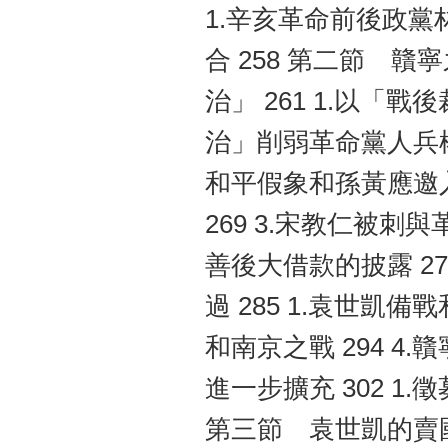
1.辛亥革命前後政黨林
合 258 第二節 贛
治」 261 1.以「戰
治」削弱革命黨人兵權 
和平假象和孫黃應邀入
269 3.宋教仁被刺與
善後大借款的披露 27
過 285 1.袁世凱備戰
和南京之戰 294 4
進一步擴充 302 1.徵募
第三節 袁世凱的賣國