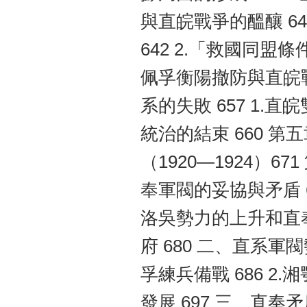
與直皖戰爭的醞釀 6
642 2.「救國同盟
佩孚衡陽撤防與直皖戰
系的失敗 657 1.直
統治的結束 660 
（1920—1924）6
奉軍閥的妥協與矛盾 67
洛吳勢力的上升和直奉
府 680 二、直系軍
孚練兵備戰 686 2.
發展 697 三、直奉矛