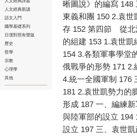
人文經典譯叢
晰圖說》的編寫 148
人文經典新讀
東義和團 150 2.袁
語文入門
國學基礎系列
存 152 第四節 從
日漢對照有聲版
的組建 153 1.袁世
⑱
歷史
哲學
154 3.各類軍事學堂
宗教
俄戰爭的形勢 171 2
心理學
4.統一全國軍制 176
其他
⑲
181 2.袁世凱勢力
形成 187 一、編練
與陸軍部的設立 194 1
設立 197 三、袁世
⑳