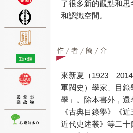
了很多新的觀點和思
和認識空間。
⑨
來新夏（1923—2
⑩
軍閥史）學家、目錄
學」。除本書外，還
《古典目錄學》《近
近代史述叢》等二十
⑪