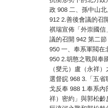
政 908 二、孫中山
912 2.善後會議的召
祺瑞宣佈「外崇國信」 9
議的召開 942 第
950 一、奉系軍閥在
950 2.胡憨之戰與奉
（燮元）盧（永祥）之
選督皖 968 3.「
戈反奉 988 1.奉系
祥）密約」與郭松齡反奉 