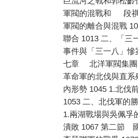
巨流河之戰和郭松齡倒
軍閥的混戰和 段祺瑞
軍閥的離合與混戰 100
聯合 1013 二、「
事件與「三一八」慘案 
七章 北洋軍閥集團的覆
革命軍的北伐與直系殘
內形勢 1045 1.北
1053 二、北伐軍的
1.兩湖戰場與吳佩孚的
潰敗 1067 第二節