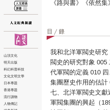
《路與書》《依然集
⑫
我和北洋軍閥史研究（
山頂文化
閥史的研究對象 005
明天出版
⑬
科幻科普科技
代軍閥的定義 010 
文化文明文學
集團歷史作用的估計 0
日本專題
香港專題
七、北洋軍閥史文獻述略
流行讀物
軍閥集團的興起（189
人物傳記
⑭