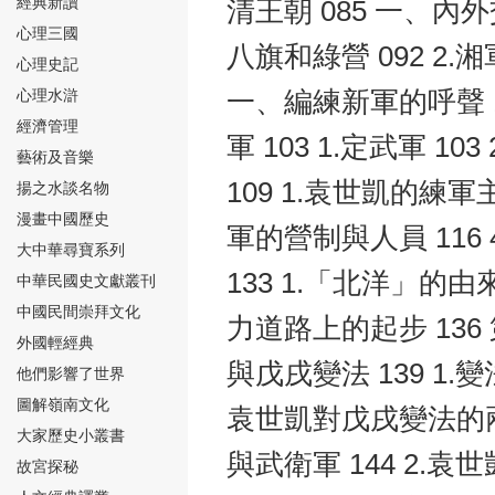
經典新讀
清王朝 085 一、內外
心理三國
八旗和綠營 092 2.
心理史記
心理水滸
一、編練新軍的呼聲 
經濟管理
軍 103 1.定武軍 
⑮
藝術及音樂
109 1.袁世凱的練軍主
揚之水談名物
漫畫中國歷史
軍的營制與人員 116
大中華尋寶系列
133 1.「北洋」的由來
中華民國史文獻叢刊
中國民間崇拜文化
⑯
力道路上的起步 136
外國輕經典
與戊戌變法 139 1.變
他們影響了世界
圖解嶺南文化
袁世凱對戊戌變法的兩面
大家歷史小叢書
與武衛軍 144 2.袁
故宮探秘
⑰