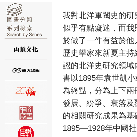
我對北洋軍閥史的研
似乎有點癡迷，而我
於做了一件有益於他
⑥
歷史學家來新夏主持
認的北洋史研究領域
書以1895年袁世凱
⑦
為終點，分為上下兩
發展、紛爭、衰落及
的相關研究成果為基
1895―1928年
⑧