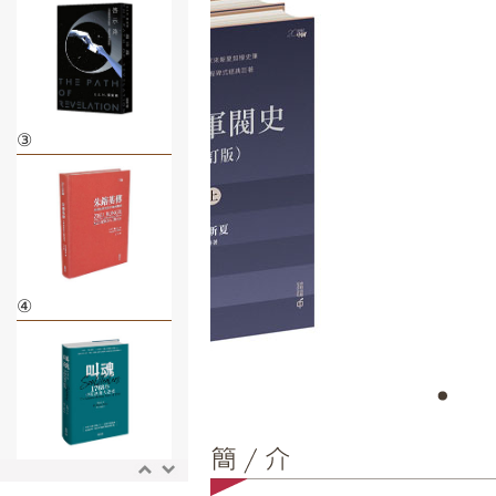
③
④
⑤