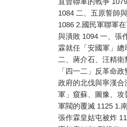
直晉聯軍的戰爭 1079
1084 二、五原誓師
1086 2.國民軍聯
與潰敗 1094 一、
霖就任「安國軍」總司令
二、蔣介石、汪精衛叛
「四一二」反革命政變
政府的北伐與寧漢合流
軍」窺蘇、圖豫、攻晉
軍閥的覆滅 1125 1
張作霖皇姑屯被炸 11