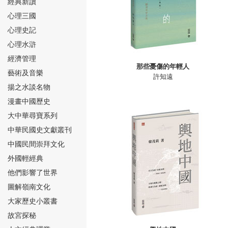
經典新讀
心理三國
心理史記
心理水滸
經濟管理
那些憂傷的年輕人
⑮
藝術及音樂
許知遠
揚之水談名物
漫畫中國歷史
大中華尋寶系列
中華民國史文獻叢刊
中國民間崇拜文化
⑯
外國輕經典
他們影響了世界
圖解嶺南文化
大家歷史小叢書
故宮探秘
⑰