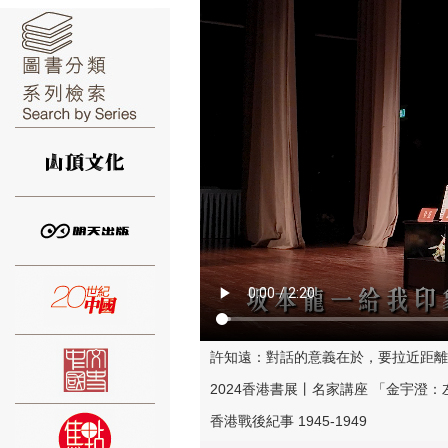
⑥
⑦
許知遠：對話的意義在於，要拉近距離
2024香港書展丨名家講座 「金宇澄
香港戰後紀事 1945-1949
⑧