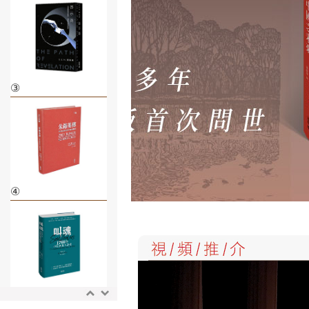
③
④
⑤