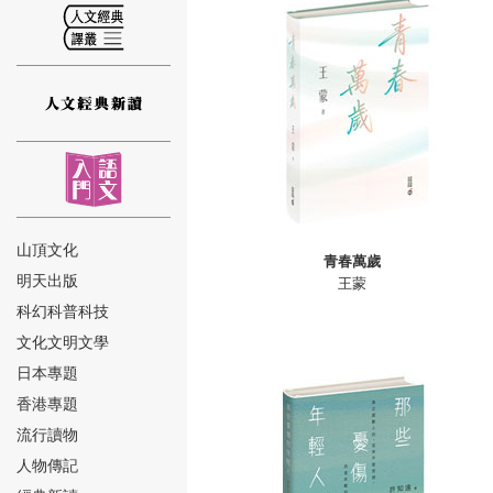
山海獸——邀你來玩《爭霸山海經》桌
楊黎光／粵商：承載近代中國轉型之重
吳鉤／知宋：寫給女兒的大宋歷史
馬國川／和魂洋才：締造明治時代的那
鍾南山談健康
⑫
邱逸博士／談美國陷阱
陳翠玲總經理／談香港出版
山頂文化
陳翠玲/楊克惠 推介《野葫蘆引》（全
青春萬歲
明天出版
王蒙
陳禹安／進化心理學：透視親密關係的
⑬
科幻科普科技
鄭寶鴻／錢路漫漫
文化文明文學
RORO／我在日本做公務員
日本專題
香港專題
流行讀物
人物傳記
⑭