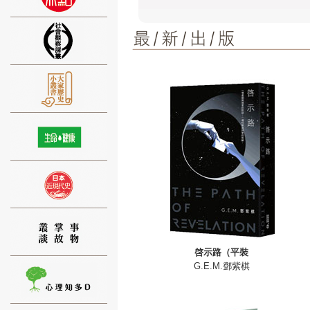
紙墨留香_作者推薦視頻_簡體版
2022香港書展_馬照跑舞照跳_新書推
2022香港書展_郭漢陽老師套裝_新書
60萬米高空看中國
⑨
李若彤《好好過》
陳煒舜《興衰女仔館》
郭漢揚《車公寶籤細解》
郭漢揚《元嶺傳奇》
中和十週年簡介篇（普通話版）
⑩
“深港共讀，雙城同感”活動開啟
張信剛《絲路文明十五講》
閔捷《留法三劍客抽》
啓示路（平裝
G.E.M.鄧紫棋
郭漢揚《文言課堂的點翠飛花》
加藤萬奈《我的香港小旅行──遇見不
⑪