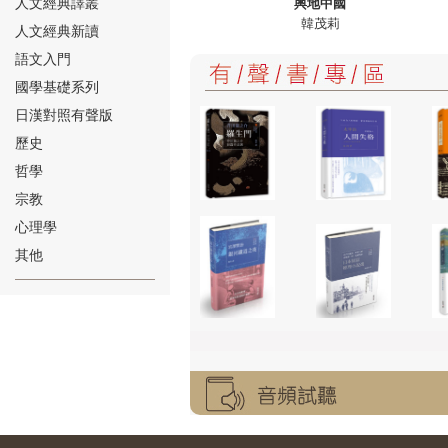
人文經典譯叢
輿地中國
韓茂莉
人文經典新讀
語文入門
國學基礎系列
日漢對照有聲版
⑱
歷史
哲學
宗教
心理學
其他
⑲
⑳