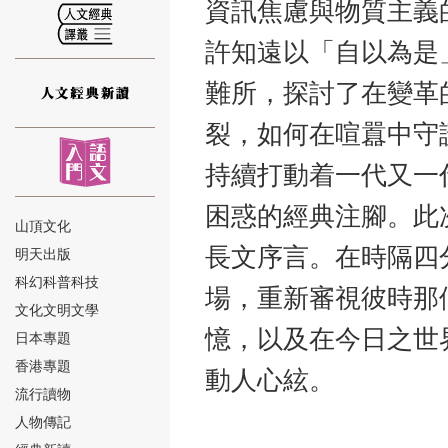
資訊焦慮與物質主義
許知遠以「自以為是
難所，探討了在變革
裂，如何在喧囂中守
⑫
持續打動着一代又一
困惑的經典注腳。此
山頂文化
長文序言。在時隔四
明天出版
⑬
科幻科普科技
場，重新審視彼時那
文化文明文學
憶，以及在今日之世
日本專題
香港專題
動人心絃。
流行讀物
人物傳記
⑭