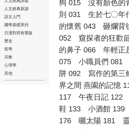
人文經典譯叢
狗 015 沒有顏色的
人文經典新讀
則 031 生於七〇年
語文入門
的懷舊 043 砸爛
國學基礎系列
日漢對照有聲版
052 窺探者的狂歡節
⑱
歷史
的鼻子 066 年輕正
哲學
宗教
075 小職員們 08
心理學
阱 092 寫作的第三
其他
⑲
界之間 燕園的記憶 1
117 午夜日記 12
鞋 133 小酒館 13
176 曬太陽 181
⑳