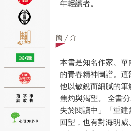
年輕讀者。
⑨
本書是知名作家、單
的青春精神圖譜。這
⑩
他以敏銳而細膩的筆
焦灼與渴望。 全書
失於閱讀中」「重建
回望，也有對海明威
⑪