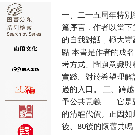
一、二十五周年特別紀
篇序言，作者以當下
的自我對話，極大豐
⑥
點 本書是作者的成
考方式、問題意識與
實踐。對於希望理解
⑦
過的入口。 三、跨越
予公共意義——它是
的清醒代價。正因如
後、80後的懷舊共鳴
⑧