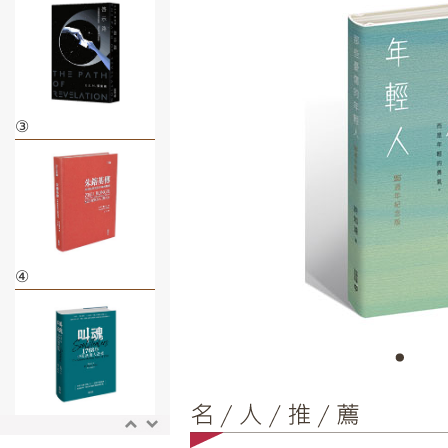
③
④
⑤