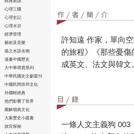
經典新讀
心理三國
心理史記
心理水滸
經濟管理
許知遠 作家，單向
⑮
藝術及音樂
的旅程》《那些憂傷
揚之水談名物
漫畫中國歷史
成英文、法文與韓文
大中華尋寶系列
中華民國史文獻叢刊
中國民間崇拜文化
⑯
外國輕經典
他們影響了世界
圖解嶺南文化
大家歷史小叢書
一條人文主義狗 00
故宮探秘
⑰