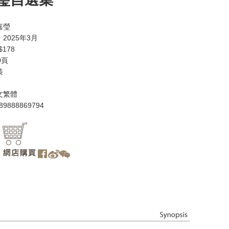
嘉瑩
2025年3月
178
0頁
裝
文繁體
89888869794