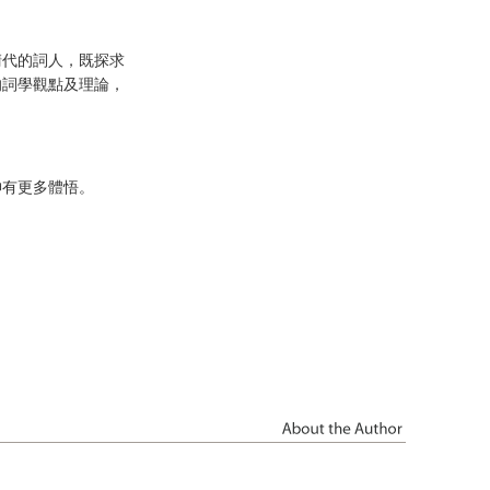
清代的詞人，既探求
的詞學觀點及理論，
神有更多體悟。