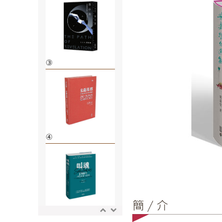
③
④
⑤