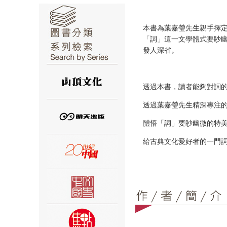
本書為葉嘉瑩先生親手擇
「詞」這一文學體式要眇
發人深省。
⑥
透過本書，讀者能夠對詞
透過葉嘉瑩先生精深專注
體悟「詞」要眇幽微的特
⑦
給古典文化愛好者的一門
⑧