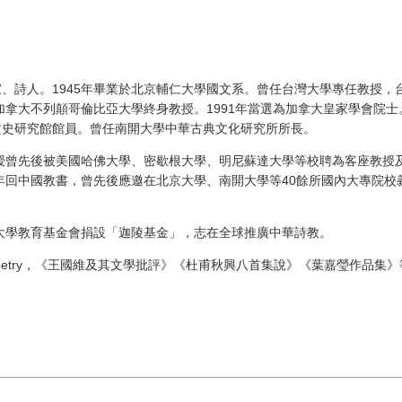
、詩人。1945年畢業於北京輔仁大學國文系。曾任台灣大學專任教授，
加拿大不列顛哥倫比亞大學終身教授。1991年當選為加拿大皇家學會院士。
文史研究館館員。曾任南開大學中華古典文化研究所所長。
教授曾先後被美國哈佛大學、密歇根大學、明尼蘇達大學等校聘為客座教授
每年回中國教書，曾先後應邀在北京大學、南開大學等40餘所國內大專院校
開大學教育基金會捐設「迦陵基金」，志在全球推廣中華詩教。
inese Poetry，《王國維及其文學批評》《杜甫秋興八首集說》《葉嘉瑩作品