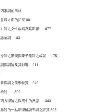
李四家詞的風格
境方面的拓展 001
》詞之女性敘寫及其影響 077
詠物詞 143
令詞之潛能與陳子龍詞之成就 175
詞與詞論及其影響 211
首
養與詞之美學特質 249
檢討 309
西方理論之觀照中的反思 343
界說的一點新理解談王詞之評賞 393