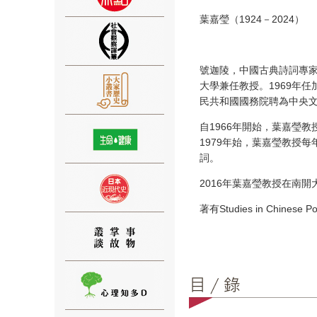
葉嘉瑩（1924－2024）
號迦陵，中國古典詩詞專家
大學兼任教授。1969年任
⑨
民共和國國務院聘為中央
自1966年開始，葉嘉瑩
1979年始，葉嘉瑩教授
詞。
2016年葉嘉瑩教授在南
⑩
著有Studies in Ch
⑪