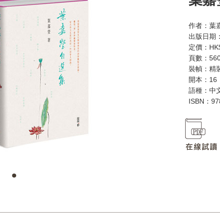
作者：葉
出版日期：
定價：HK$
頁數：56
裝幀：精
開本：16
語種：中
ISBN：97