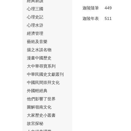
經典新讀
迦陵隨筆 449
心理三國
心理史記
迦陵年表 511
心理水滸
經濟管理
⑮
藝術及音樂
揚之水談名物
漫畫中國歷史
大中華尋寶系列
中華民國史文獻叢刊
中國民間崇拜文化
⑯
外國輕經典
他們影響了世界
圖解嶺南文化
大家歷史小叢書
故宮探秘
⑰