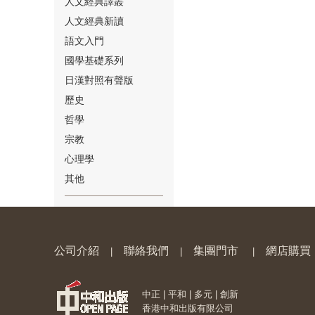
人文經典譯叢
人文經典新讀
語文入門
國學基礎系列
日漢對照有聲版
⑱
歷史
哲學
宗教
心理學
其他
⑲
公司介紹
聯絡我們
集團門市
網店購買
|
|
|
中正 | 平和 | 多元 | 創新
⑳
香港中和出版有限公司