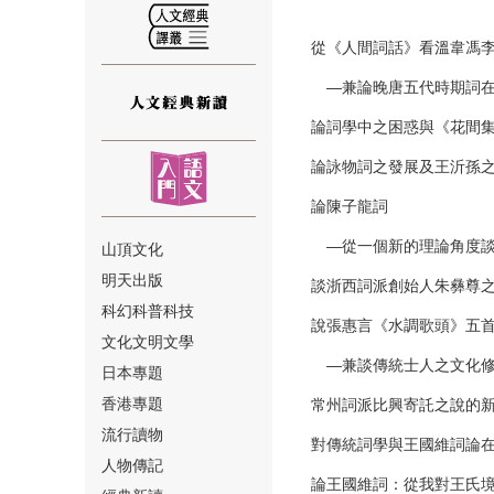
從《人間詞話》看溫韋馮
—兼論晚唐五代時期詞在意
論詞學中之困惑與《花間集
⑫
論詠物詞之發展及王沂孫之
論陳子龍詞
—從一個新的理論角度談
山頂文化
明天出版
談浙西詞派創始人朱彝尊之
⑬
科幻科普科技
說張惠言《水調歌頭》五
文化文明文學
—兼談傳統士人之文化修
日本專題
香港專題
常州詞派比興寄託之說的新
流行讀物
對傳統詞學與王國維詞論在
人物傳記
⑭
論王國維詞：從我對王氏境