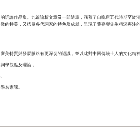
定的詞論作品集。九篇論析文章及一部隨筆，涵蓋了自晚唐五代時期至於
幽微的特美，又標舉各代詞家的特色及成就，呈現了葉嘉瑩先生精深專注
的審美特質與發展脈絡有更深切的認識，並以此對中國傳統士人的文化精
的詞學觀點及理論，
美。
詞學名家課。