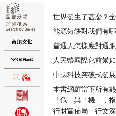
世界發生了甚麼？全
能源短缺對我們有哪
⑥
普通人怎樣應對通脹
人民幣國際化前景如
⑦
中國科技突破式發展
本書網羅當下所有熱
「危」與「機」，指
行財富佈局。行文深
⑧