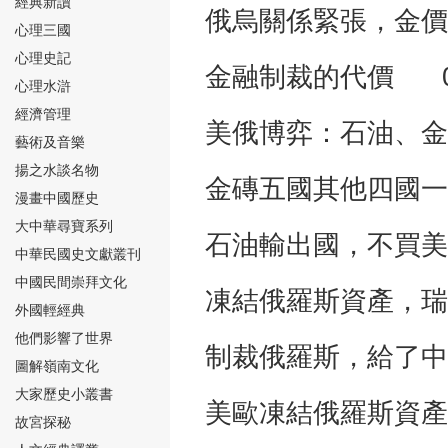
經典新讀
俄烏關係緊張，金價
心理三國
心理史記
金融制裁的代價 0
心理水滸
經濟管理
美俄博弈：石油、金
⑮
藝術及音樂
揚之水談名物
金磚五國其他四國一
漫畫中國歷史
大中華尋寶系列
石油輸出國，不買美
中華民國史文獻叢刊
中國民間崇拜文化
⑯
凍結俄羅斯資產，瑞
外國輕經典
他們影響了世界
制裁俄羅斯，給了中
圖解嶺南文化
大家歷史小叢書
美歐凍結俄羅斯資產
故宮探秘
⑰