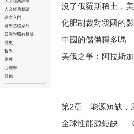
人文經典譯叢
沒了俄羅斯稀土，美
人文經典新讀
語文入門
化肥制裁對我國的影
國學基礎系列
日漢對照有聲版
中國的儲備糧多嗎 
⑱
歷史
哲學
美俄之爭：阿拉斯加
宗教
心理學
其他
⑲
第2章 能源短缺，
全球性能源短缺 0
⑳