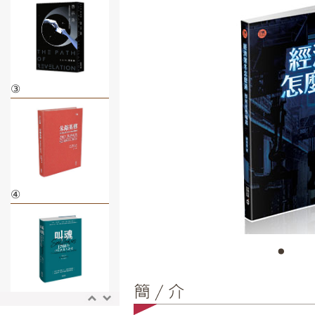
③
④
⑤