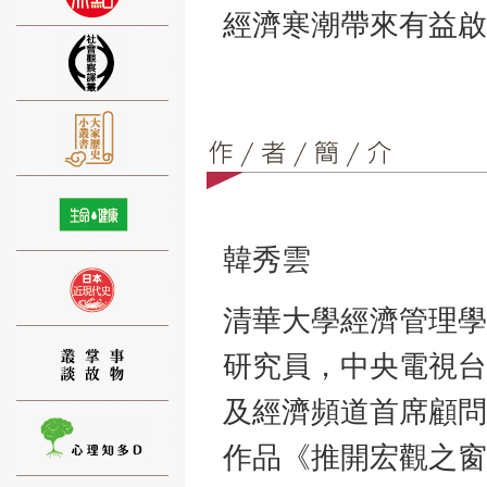
經濟寒潮帶來有益啟
⑨
韓秀雲
⑩
清華大學經濟管理學
研究員，中央電視台
及經濟頻道首席顧問
作品《推開宏觀之窗
⑪