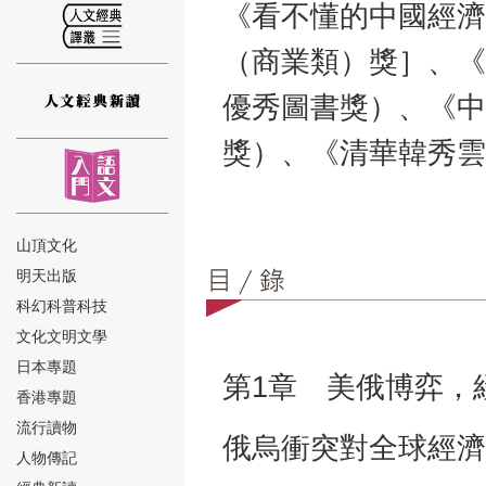
《看不懂的中國經濟
（商業類）獎］、《
優秀圖書獎）、《中
⑫
獎）、《清華韓秀雲
山頂文化
明天出版
⑬
科幻科普科技
文化文明文學
日本專題
第1章 美俄博弈，
香港專題
流行讀物
俄烏衝突對全球經濟
人物傳記
⑭