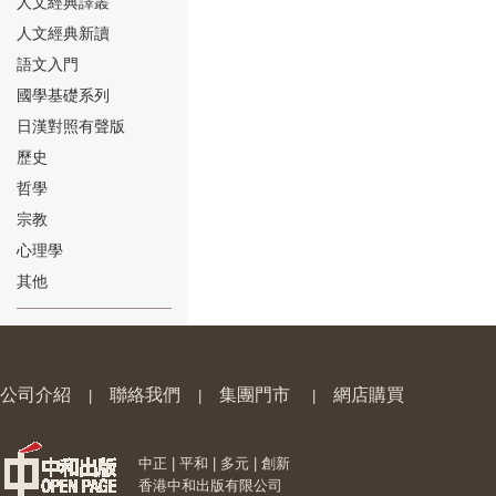
人文經典譯叢
人文經典新讀
語文入門
國學基礎系列
日漢對照有聲版
⑱
歷史
哲學
宗教
心理學
其他
⑲
公司介紹
聯絡我們
集團門市
網店購買
|
|
|
中正 | 平和 | 多元 | 創新
⑳
香港中和出版有限公司