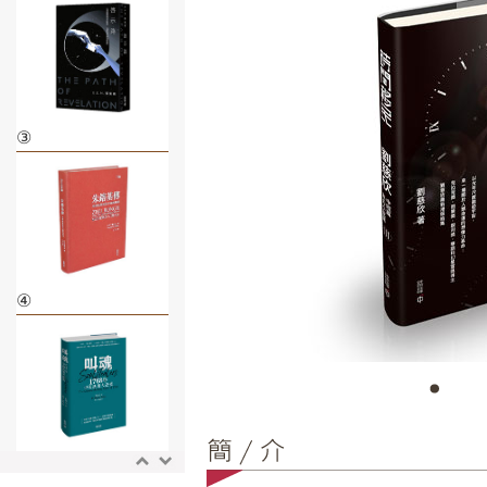
③
④
⑤