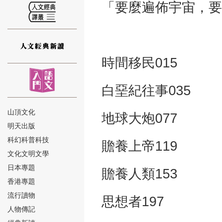
「要麼遍佈宇宙，要
時間移民015
⑫
白堊紀往事035
山頂文化
地球大炮077
明天出版
⑬
科幻科普科技
贍養上帝119
文化文明文學
日本專題
贍養人類153
香港專題
流行讀物
思想者197
人物傳記
⑭