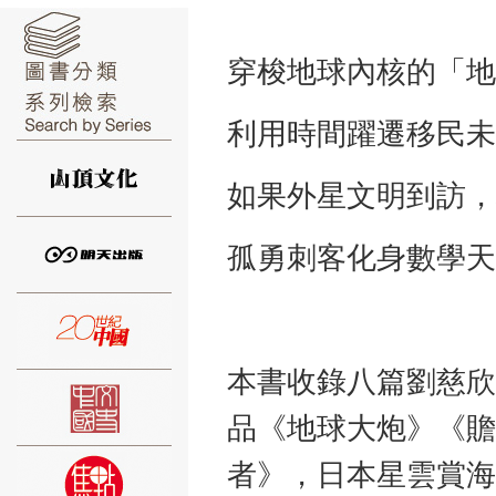
穿梭地球內核的「地
利用時間躍遷移民未
⑥
如果外星文明到訪，
孤勇刺客化身數學天
⑦
本書收錄八篇劉慈欣
品《地球大炮》《贍
者》，日本星雲賞海
⑧