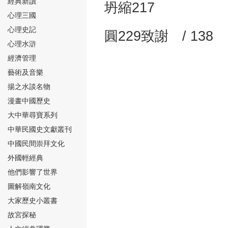
經典新讀
坍縮217
心理三國
心理史記
圓229致謝 / 138
心理水滸
經濟管理
⑮
藝術及音樂
揚之水談名物
漫畫中國歷史
大中華尋寶系列
中華民國史文獻叢刊
中國民間崇拜文化
⑯
外國輕經典
他們影響了世界
圖解嶺南文化
大家歷史小叢書
故宮探秘
⑰