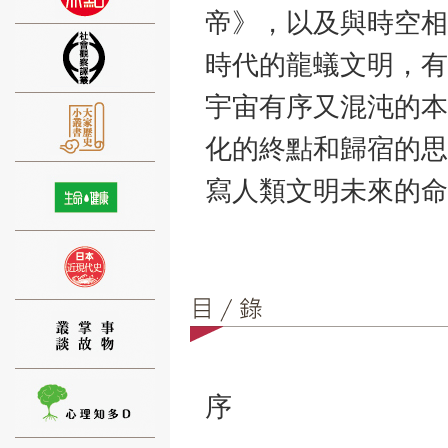
帝》，以及與時空相
時代的龍蟻文明，有
宇宙有序又混沌的本
⑨
化的終點和歸宿的思
寫人類文明未來的命
⑩
序
⑪