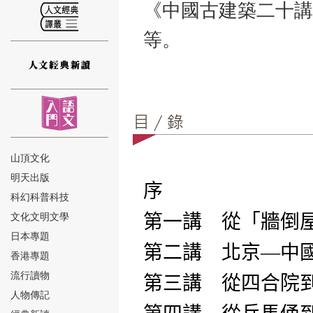
《中國古建築二十講
等。
⑫
山頂文化
明天出版
序
⑬
科幻科普科技
文化文明文學
第一講 從「牆倒
日本專題
第二講 北京
—
中
香港專題
流行讀物
第三講 從四合院
人物傳記
⑭