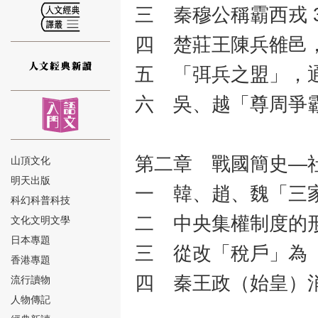
三 秦穆公稱霸西戎 3
四 楚莊王陳兵雒邑，
五 「弭兵之盟」，通
⑫
六 吳、越「尊周爭霸
第二章 戰國簡史—社
山頂文化
明天出版
一 韓、趙、魏「三家
⑬
科幻科普科技
二 中央集權制度的形
文化文明文學
日本專題
三 從改「稅戶」為「
香港專題
四 秦王政（始皇）消
流行讀物
人物傳記
⑭