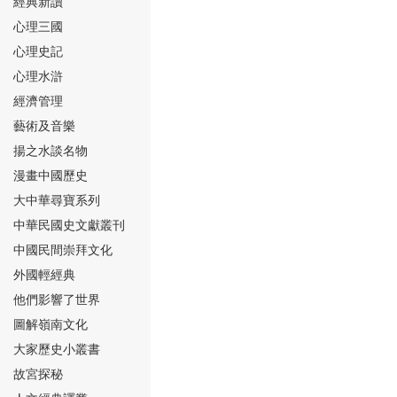
經典新讀
心理三國
心理史記
心理水滸
經濟管理
⑮
藝術及音樂
揚之水談名物
漫畫中國歷史
大中華尋寶系列
中華民國史文獻叢刊
中國民間崇拜文化
⑯
外國輕經典
他們影響了世界
圖解嶺南文化
大家歷史小叢書
故宮探秘
⑰