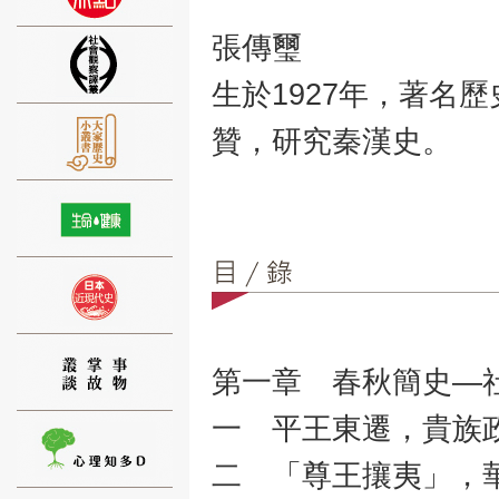
張傳璽
生於1927年，著名
贊，研究秦漢史。
⑨
⑩
第一章 春秋簡史—社
一 平王東遷，貴族政
二 「尊王攘夷」，華
⑪