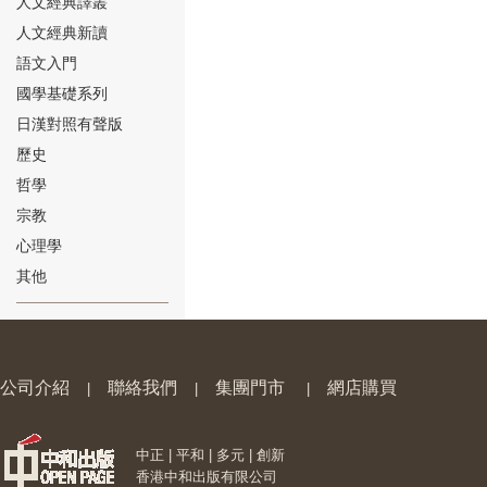
人文經典譯叢
人文經典新讀
語文入門
國學基礎系列
日漢對照有聲版
⑱
歷史
哲學
宗教
心理學
其他
⑲
公司介紹
聯絡我們
集團門市
網店購買
|
|
|
中正 | 平和 | 多元 | 創新
⑳
香港中和出版有限公司