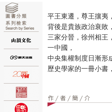
平王東遷，尊王攘夷
背後是貴族政治衰敗
⑥
三家分晉，徐州相王
一中國，
中央集權制度日漸形
歷史學家的一冊小書
⑦
⑧