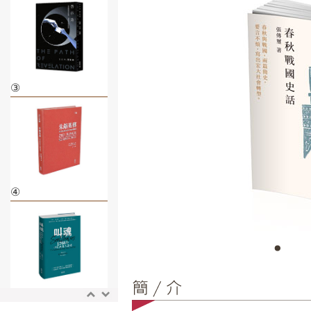
③
④
⑤