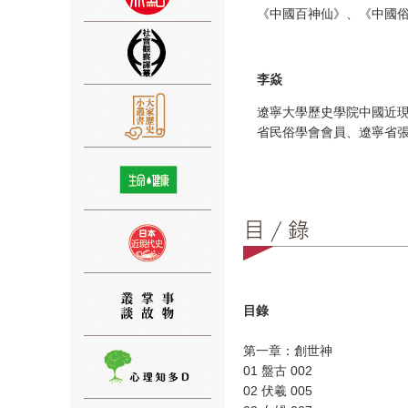
《中國百神仙》、《中國俗
李焱
遼寧大學歷史學院中國近
⑨
省民俗學會會員、遼寧省
⑩
目錄
第一章：創世神
01 盤古 002
02 伏羲 005
⑪