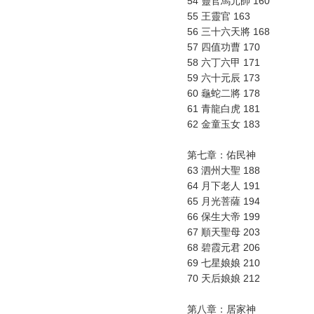
54 靈官馬元帥 160
55 王靈官 163
56 三十六天將 168
57 四值功曹 170
58 六丁六甲 171
59 六十元辰 173
60 龜蛇二將 178
61 青龍白虎 181
62 金童玉女 183
第七章：佑民神
63 泗州大聖 188
64 月下老人 191
65 月光菩薩 194
66 保生大帝 199
67 順天聖母 203
68 碧霞元君 206
69 七星娘娘 210
70 天后娘娘 212
第八章：居家神