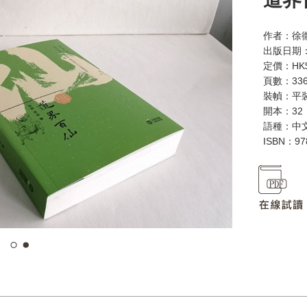
作者：徐
出版日期：
定價：HK$
頁數：33
裝幀：平
開本：32
語種：中
ISBN：97