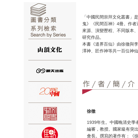
「中國民間崇拜文化叢書」
鬼》《民間百神》4冊。作者
來源、演變歷程、不同版本
研究作品。
⑥
本書《道界百仙》由徐徹與李
澤神、匠作神等共一百位神
⑦
徐徹
1939年生。中國晚清史
編審，教授。國家級有突
⑧
會長。撰寫的著作有：《