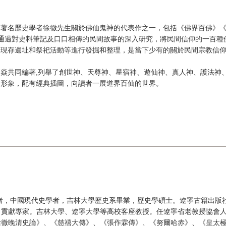
是著名歷史學者徐徹先生關於佛仙鬼神的代表作之一，包括《佛界百佛》
通過對史料筆記及口口相傳的民間故事的深入研究，將民間信仰的一百種
、現存遺址和祭祀活動等進行發掘和整理，是當下少有的關於民間宗教信
焱共同編著,列舉了創世神、天尊神、星宿神、遊仙神、真人神、護法神
仙形象，配有經典插圖，向讀者一展道界百仙的世界。
學者，中國現代史學者，吉林大學歷史系畢業，歷史學碩士。遼寧古籍出版
出貢獻專家。吉林大學、遼寧大學等高校客座教授。任遼寧省老教授協會
徐徹晚清史論》、《慈禧大傳》、《張作霖傳》、《努爾哈赤》、《皇太