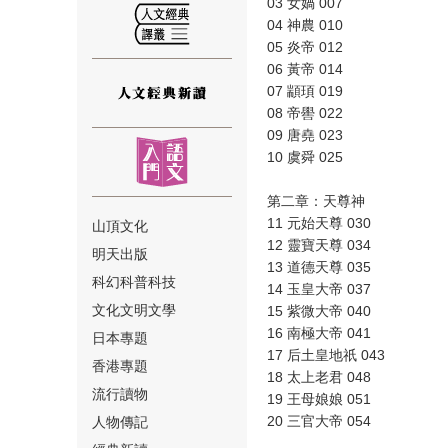
03 女媧 007
04 神農 010
05 炎帝 012
06 黃帝 014
07 顓頊 019
08 帝嚳 022
⑫
09 唐堯 023
10 虞舜 025
第二章：天尊神
11 元始天尊 030
山頂文化
12 靈寶天尊 034
明天出版
13 道德天尊 035
⑬
科幻科普科技
14 玉皇大帝 037
文化文明文學
15 紫微大帝 040
16 南極大帝 041
日本專題
17 后土皇地祇 043
香港專題
18 太上老君 048
流行讀物
19 王母娘娘 051
20 三官大帝 054
人物傳記
⑭