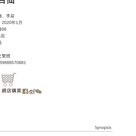
徹、李焱
2020年1月
98
6頁
裝
文繁體
89888570881