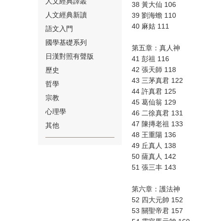
人文經典譯叢
38 黃大仙 106
人文經典新讀
39 劉海蟾 110
40 麻姑 111
語文入門
國學基礎系列
第五章：真人神
日漢對照有聲版
41 彭祖 116
⑱
42 張天師 118
歷史
43 三茅真君 122
哲學
44 許真君 125
宗教
45 葛仙翁 129
心理學
46 二徐真君 131
47 陳摶老祖 133
其他
48 王重陽 136
⑲
49 丘真人 138
50 薩真人 142
51 張三丰 143
第六章：護法神
52 四大元帥 152
53 關聖帝君 157
⑳