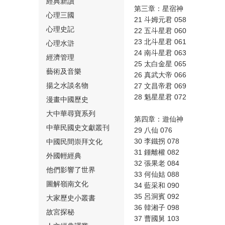
經典新讀
第三章：星宿神
心理三國
21 斗姆元君 058
心理史記
22 五斗星君 060
23 北斗星君 061
心理水滸
24 南斗星君 063
經濟管理
25 太白金星 065
⑮
藝術及音樂
26 真武大帝 066
揚之水談名物
27 文昌帝君 069
28 魁星星君 072
漫畫中國歷史
大中華尋寶系列
第四章：遊仙神
中華民國史文獻叢刊
29 八仙 076
30 李鐵拐 078
中國民間崇拜文化
⑯
31 鍾離權 082
外國輕經典
32 張果老 084
他們影響了世界
33 何仙姑 088
圖解嶺南文化
34 藍采和 090
35 呂洞賓 092
大家歷史小叢書
36 韓湘子 098
故宮探秘
⑰
37 曹國舅 103