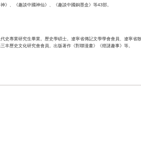
神》、《趣談中國神仙》、《趣談中國銅墨盒》等43部。
現代史專業研究生畢業。歷史學碩士。遼寧省傳記文學學會會員、遼寧省
張三丰歷史文化研究會會員。出版著作《對聯漫畫》《燈謎趣事》等。