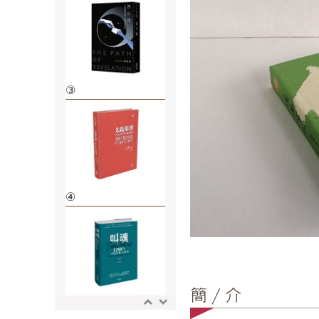
③
④
⑤