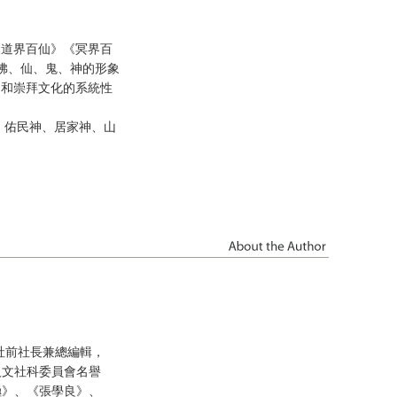
《道界百仙》《冥界百
佛、仙、鬼、神的形象
仰和崇拜文化的系統性
、佑民神、居家神、山
社前社長兼總編輯，
人文社科委員會名譽
極》、《張學良》、