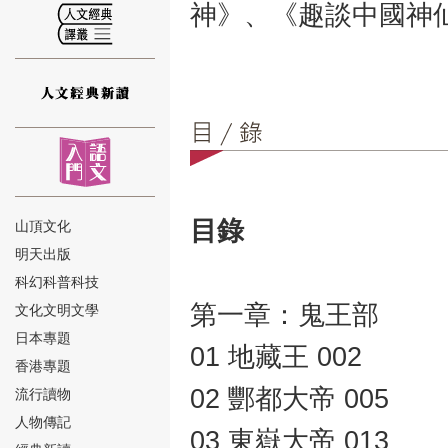
神》、《趣談中國神
⑫
目錄
山頂文化
明天出版
⑬
科幻科普科技
第一章：鬼王部
文化文明文學
日本專題
01 地藏王 002
香港專題
02 酆都大帝 005
流行讀物
人物傳記
⑭
03 東嶽大帝 013