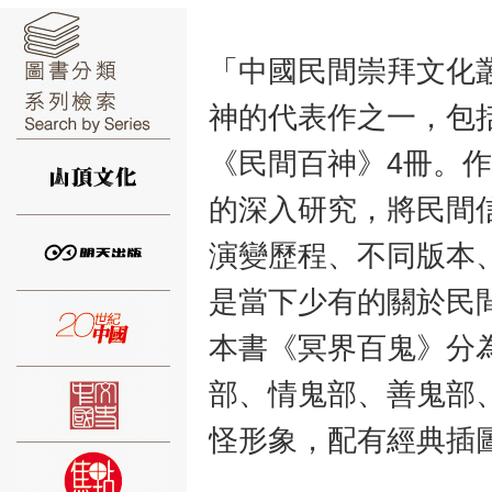
「中國民間崇拜文化
神的代表作之一，包
⑥
《民間百神》4冊。
的深入研究，將民間
演變歷程、不同版本
是當下少有的關於民
⑦
本書《冥界百鬼》分
部、情鬼部、善鬼部
怪形象，配有經典插
⑧