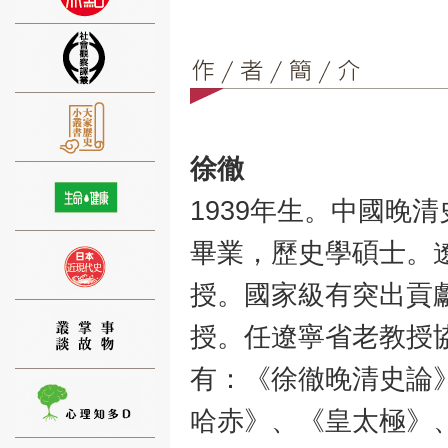
⑨
徐徹
1939年生。中國晚
畢業，歷史學碩士。
⑩
授。國家級有突出貢
授。任遼寧省老教授
有：《徐徹晚清史論
哈赤》、《皇太極》
⑪