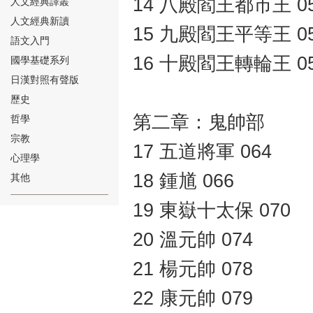
14 八殿閻王都市王 0
人文經典譯叢
人文經典新讀
15 九殿閻王平等王 0
語文入門
16 十殿閻王轉輪王 0
國學基礎系列
日漢對照有聲版
⑱
歷史
第二章：鬼帥部
哲學
宗教
17 五道將軍 064
心理學
18 鍾馗 066
其他
⑲
19 東嶽十太保 070
20 溫元帥 074
21 楊元帥 078
22 康元帥 079
⑳