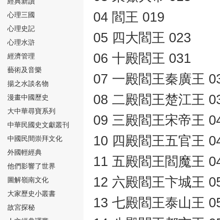
經典新讀
04 閻王 019
心理三國
心理史記
05 四大閻王 023
心理水滸
06 十殿閻王 031
經濟管理
⑮
藝術及音樂
07 一殿閻王秦廣王 0
揚之水談名物
08 二殿閻王楚江王 0
漫畫中國歷史
大中華尋寶系列
09 三殿閻王宋帝王 0
中華民國史文獻叢刊
10 四殿閻王五官王 0
中國民間崇拜文化
⑯
外國輕經典
11 五殿閻王閻魔王 0
他們影響了世界
12 六殿閻王卞城王 0
圖解嶺南文化
大家歷史小叢書
13 七殿閻王泰山王 0
故宮探秘
⑰