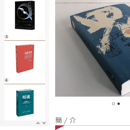
③
④
⑤