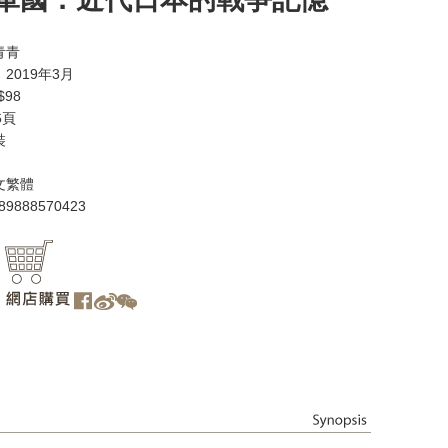
青青
2019年3月
98
6頁
裝
文繁體
89888570423