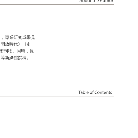
史，專業研究成果見
《開放時代》《史
術刊物。同時，長
」等新媒體撰稿。