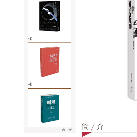
③
④
⑤