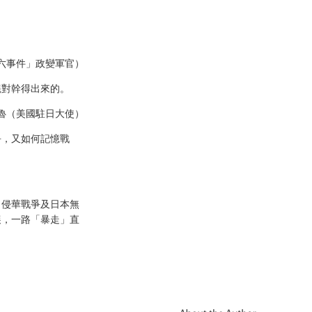
六事件」政變軍官）
絕對幹得出來的。
格魯（美國駐日大使）
爭，又如何記憶戰
、侵華戰爭及日本無
展，一路「暴走」直