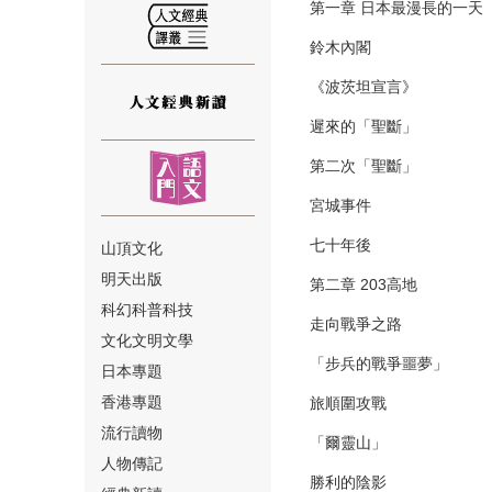
第一章 日本最漫長的一天
鈴木內閣
《波茨坦宣言》
遲來的「聖斷」
⑫
第二次「聖斷」
宮城事件
七十年後
山頂文化
明天出版
第二章 203高地
⑬
科幻科普科技
走向戰爭之路
文化文明文學
「步兵的戰爭噩夢」
日本專題
香港專題
旅順圍攻戰
流行讀物
「爾靈山」
人物傳記
⑭
勝利的陰影