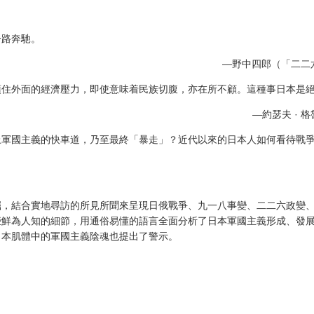
一路奔馳。
—野中四郎（「二二
頂住外面的經濟壓力，即使意味着民族切腹，亦在所不顧。這種事日本是
—約瑟夫 · 
上軍國主義的快車道，乃至最終「暴走」？近代以來的日本人如何看待戰
掘，結合實地尋訪的所見所聞來呈現日俄戰爭、九一八事變、二二六政變
些鮮為人知的細節，用通俗易懂的語言全面分析了日本軍國主義形成、發
日本肌體中的軍國主義陰魂也提出了警示。