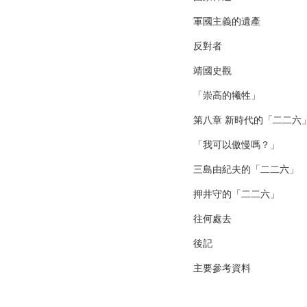
軍國主義的遺產
反對者
靖國史觀
「崇高的犧牲」
第八章 新時代的「二二六
「我可以傲慢嗎？」
三島由紀夫的「二二六」
押井守的「二二六」
往何處去
後記
主要參考資料