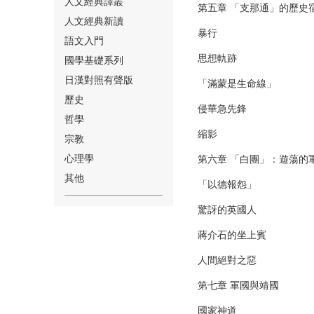
人文經典譯叢
第五章 「支那通」的歷史
人文經典新讀
暴行
語文入門
思想軌跡
國學基礎系列
日漢對照有聲版
「滿蒙是生命線」
⑱
歷史
侵華急先鋒
哲學
縮影
宗教
心理學
第六章 「白團」：遊蕩的
其他
「以德報怨」
⑲
驚訝的英國人
蔣介石的坐上賓
人間絕對之惡
第七章 軍國與靖國
⑳
國家神道