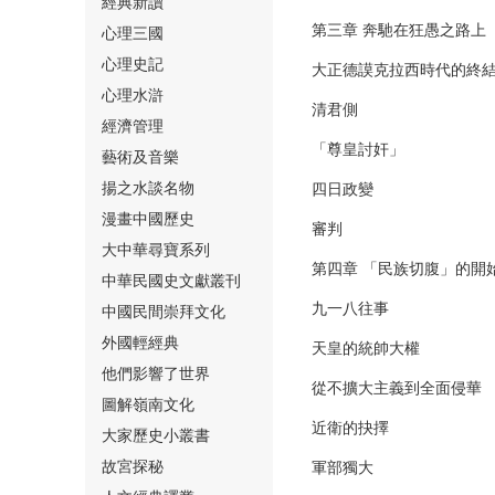
經典新讀
第三章 奔馳在狂愚之路上
心理三國
心理史記
大正德謨克拉西時代的終
心理水滸
清君側
經濟管理
⑮
「尊皇討奸」
藝術及音樂
揚之水談名物
四日政變
漫畫中國歷史
審判
大中華尋寶系列
第四章 「民族切腹」的開
中華民國史文獻叢刊
九一八往事
中國民間崇拜文化
⑯
外國輕經典
天皇的統帥大權
他們影響了世界
從不擴大主義到全面侵華
圖解嶺南文化
近衛的抉擇
大家歷史小叢書
故宮探秘
軍部獨大
⑰