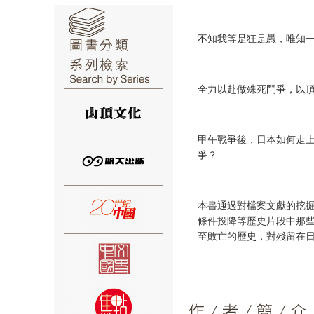
不知我等是狂是愚，唯知
全力以赴做殊死鬥爭，以
⑥
甲午戰爭後，日本如何走
爭？
⑦
本書通過對檔案文獻的挖
條件投降等歷史片段中那
至敗亡的歷史，對殘留在
⑧