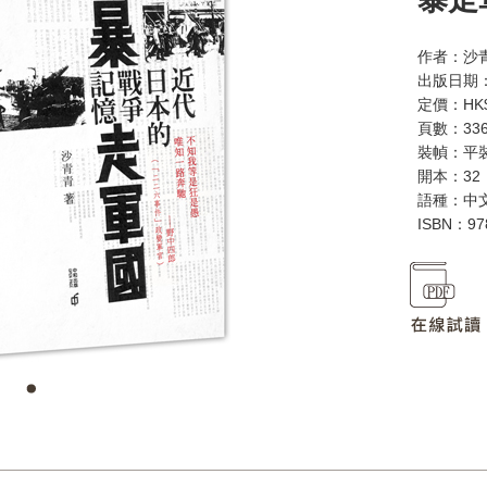
作者：沙
出版日期：
定價：HK$
頁數：33
裝幀：平
開本：32
語種：中
ISBN：97