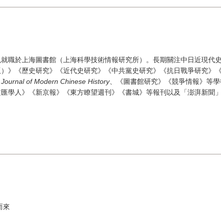
現就職於上海圖書館（上海科學技術情報研究所）。長期關注中日近現代
版）》《歷史研究》《近代史研究》《中共黨史研究》《抗日戰爭研究》
、
Journal of Modern Chinese History
、《圖書館研究》《競爭情報》等學
文匯學人》《新京報》《東方瞭望週刊》《書城》等報刊以及「澎湃新聞
而來