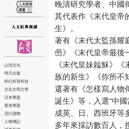
晚清研究學者、中國
其代表作《末代皇帝
生》。
⑫
著有《末代太監孫耀庭
喦》《末代皇帝最後
《末代皇妹韞穌》《
山頂文化
明天出版
族的新生》《你所不
⑬
科幻科普科技
還著有《怎樣寫人物
文化文明文學
日本專題
誕生》等，入選“中國
香港專題
成英、日、西班牙等
流行讀物
人物傳記
多年來採訪數百人，
⑭