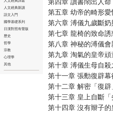
第四章 讀書鬧出人命
人文經典譯叢
人文經典新讀
第五章 幼帝的畸形愛
語文入門
第六章 溥儀九歲斷
國學基礎系列
日漢對照有聲版
第七章 龍椅的致命誘
⑱
歷史
第八章 神秘的溥儀會
哲學
宗教
第九章 淘氣的皇帝頑
心理學
第十章 溥儀生母自殺
其他
⑲
第十一章 張勳復辟幕
第十二章 解密「復辟
第十三章 皇上自斷「
第十四章 沒有辮子的
⑳