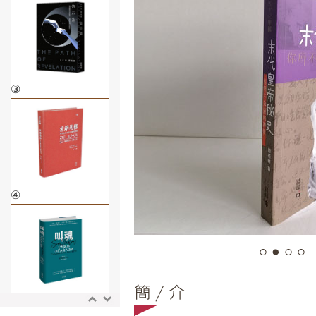
③
④
⑤