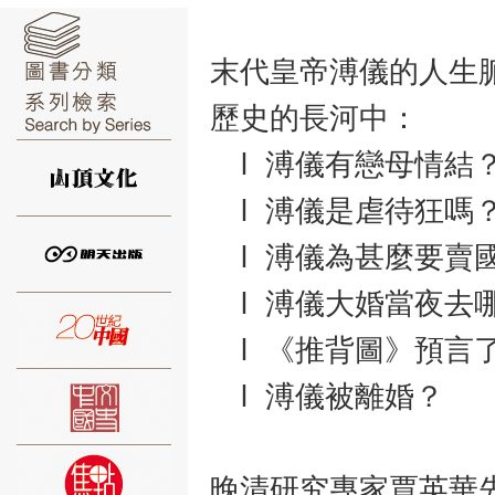
末代皇帝溥儀的人生
歷史的長河中：
⑥
l 溥儀有戀母情結
l 溥儀是虐待狂嗎
l 溥儀為甚麼要賣
l 溥儀大婚當夜去
⑦
l 《推背圖》預言
l 溥儀被離婚？
⑧
晚清研究專家賈英華