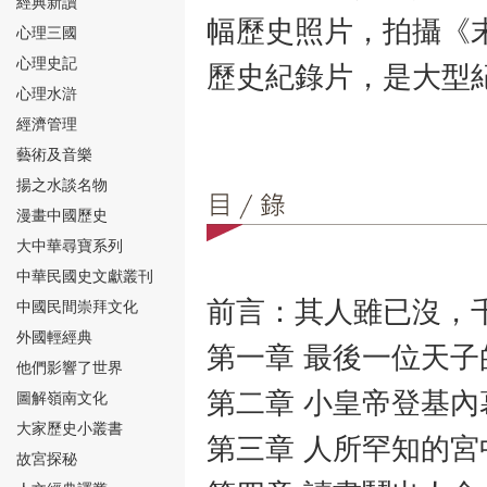
經典新讀
幅歷史照片，拍攝《
心理三國
心理史記
歷史紀錄片，是大型
心理水滸
經濟管理
⑮
藝術及音樂
揚之水談名物
漫畫中國歷史
大中華尋寶系列
中華民國史文獻叢刊
前言：其人雖已沒，
中國民間崇拜文化
⑯
外國輕經典
第一章 最後一位天子
他們影響了世界
第二章 小皇帝登基內
圖解嶺南文化
大家歷史小叢書
第三章 人所罕知的宮
故宮探秘
⑰