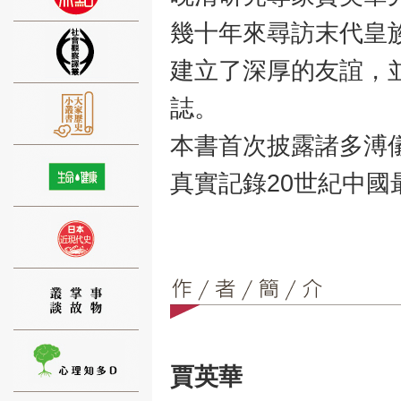
幾十年來尋訪末代皇
建立了深厚的友誼，
誌。
⑨
本書首次披露諸多溥
真實記錄20世紀中
⑩
賈英華
⑪