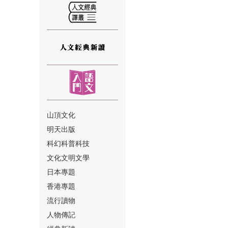
⑫
山頂文化
明天出版
⑬
科幻科普科技
文化文明文學
日本專題
香港專題
流行讀物
人物傳記
⑭