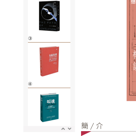
③
④
⑤