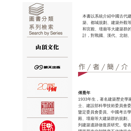
本書以系統介紹中國古代
築、都城規劃、建築外觀
和宮殿、壇廟等大建築群
計，對戰國、漢代、北朝
⑥
⑦
傅熹年
1933年生，著名建築歷史
士、建設部科學技術委員會
鑒定委員會委員、中國考古
殿、壇廟等大建築群的規劃
列建築遺跡做復原研究。發表
⑧