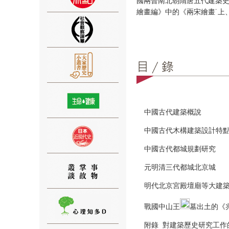
國兩晉南北朝隋唐五代建築史
繪畫編》中的《兩宋繪畫˙上
⑨
中國古代建築概說
中國古代木構建築設計特
⑩
中國古代都城規劃研究
元明清三代都城北京城
明代北京宮殿壇廟等大建
戰國中山王
墓出土的《
⑪
附錄 對建築歷史研究工作