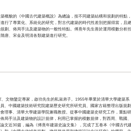
建築概貌的《中國古代建築概說》為總論，按不同建築結構和規劃的特點
等進行了專業化、系統化的研究，對古代建築的時代性差別把握得當，且
的規劃、佈局手法及建築物的一般性特點。傅熹年先生善於運用模數分析
、隋唐、宋金及明清各類建築進行研究。
學家、文物鑒定專家，啟功先生的私淑弟子。1955年畢業於清華大學建築
委員、中國建築技術研究院建築歷史研究所研究員、國家古籍整理出版規
學會理事、清華大學建築學院兼職教授。從事中國建築史研究工作，重點
、佈局手法及建築物的設計規律，利用已掌握的模數規律，對西周、戰國
論文近30篇，編為《傅熹年建築史論文集》，完成了五卷本《中國古代