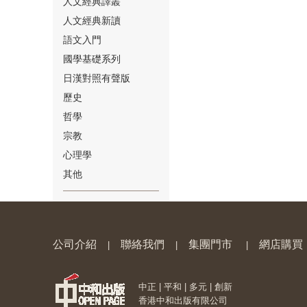
人文經典譯叢
人文經典新讀
語文入門
國學基礎系列
日漢對照有聲版
⑱
歷史
哲學
宗教
心理學
其他
⑲
公司介紹
聯絡我們
集團門市
網店購買
|
|
|
中正 | 平和 | 多元 | 創新
⑳
香港中和出版有限公司