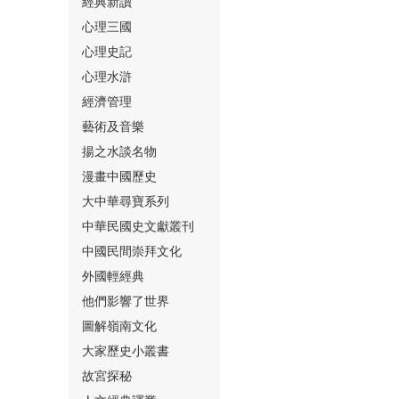
經典新讀
心理三國
心理史記
心理水滸
經濟管理
⑮
藝術及音樂
揚之水談名物
漫畫中國歷史
大中華尋寶系列
中華民國史文獻叢刊
中國民間崇拜文化
⑯
外國輕經典
他們影響了世界
圖解嶺南文化
大家歷史小叢書
故宮探秘
⑰