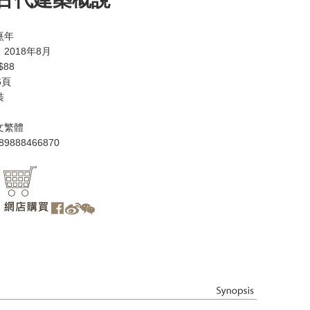
熹年
2018年8月
88
6頁
裝
文繁體
89888466870