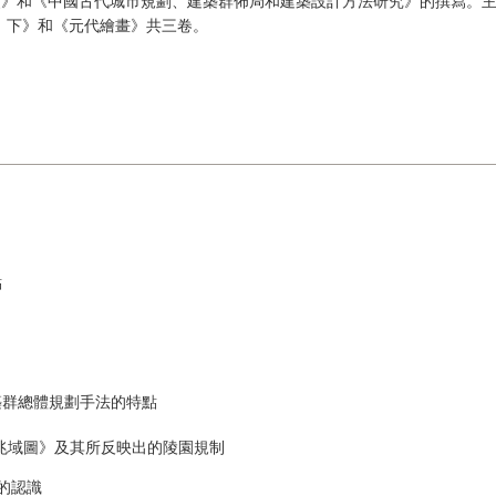
》和《中國古代城市規劃、建築群佈局和建築設計方法研究》的撰寫。主
、下》和《元代繪畫》共三卷。
點
築群總體規劃手法的特點
兆域圖》及其所反映出的陵園規制
的認識