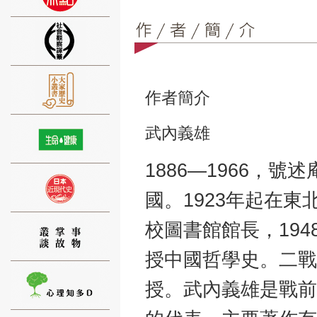
⑨
作者簡介
武內義雄
1886—1966，
國。1923年起在
⑩
校圖書館館長，19
授中國哲學史。二戰
授。武內義雄是戰前
⑪