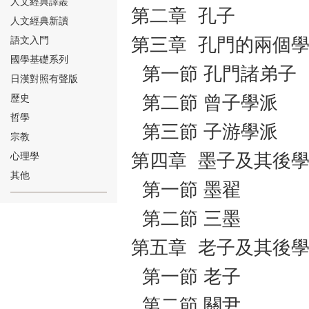
人文經典譯叢
第二章 孔子
人文經典新讀
語文入門
第三章 孔門的兩個
國學基礎系列
第一節 孔門諸弟子
日漢對照有聲版
⑱
歷史
第二節 曾子學派
哲學
第三節 子游學派
宗教
心理學
第四章 墨子及其後
其他
第一節 墨翟
⑲
第二節 三墨
第五章 老子及其後
第一節 老子
⑳
第二節 關尹