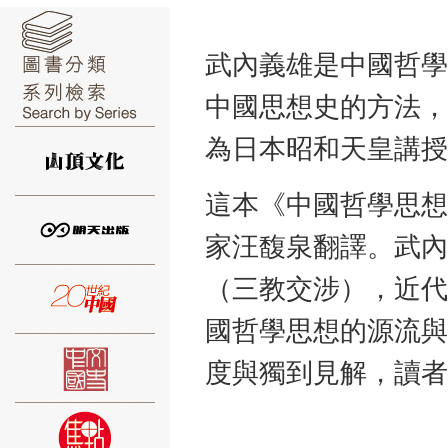
武內義雄是中國哲學
中國思想史的方法，
⑥
為日本昭和天皇講授
這本《中國哲學思想
家汪馥泉翻譯。武內
⑦
（三教交涉），近代
國哲學思想的源流與
度與獨到見解，讀者
⑧