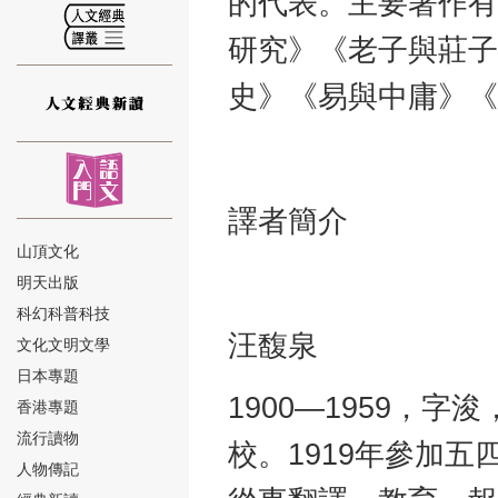
的代表。主要著作有
研究》《老子與莊子
史》《易與中庸》《
⑫
譯者簡介
山頂文化
明天出版
⑬
科幻科普科技
汪馥泉
文化文明文學
日本專題
1900—1959，
香港專題
流行讀物
校。1919年參加五
人物傳記
⑭