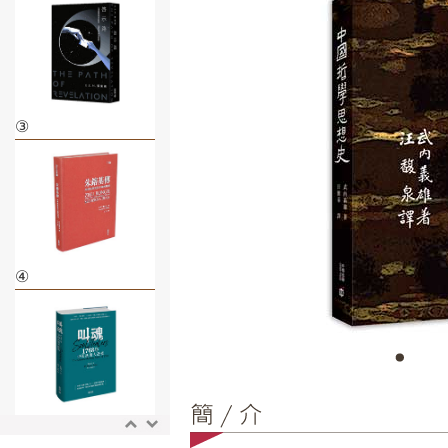
③
④
⑤