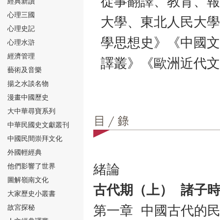
從事翻譯、教育、報
經典新讀
心理三國
大學、東北人民大學
心理史記
學思想史》《中國文
心理水滸
經濟管理
譯叢》《歐洲近代文
⑮
藝術及音樂
揚之水談名物
漫畫中國歷史
大中華尋寶系列
中華民國史文獻叢刊
中國民間崇拜文化
⑯
外國輕經典
他們影響了世界
緒論
圖解嶺南文化
古代期（上）
諸子
大家歷史小叢書
故宮探秘
第一章 中國古代的
⑰