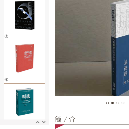
③
④
⑤