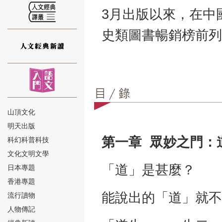
3月出版以來，在中
史類圖書暢銷榜前列
⑫
山頂文化
明天出版
第一章 眾妙之門：
⑬
科幻科普科技
文化文明文學
「道」是甚麼？
日本專題
香港專題
能說出的「道」就不
流行讀物
人物傳記
⑭