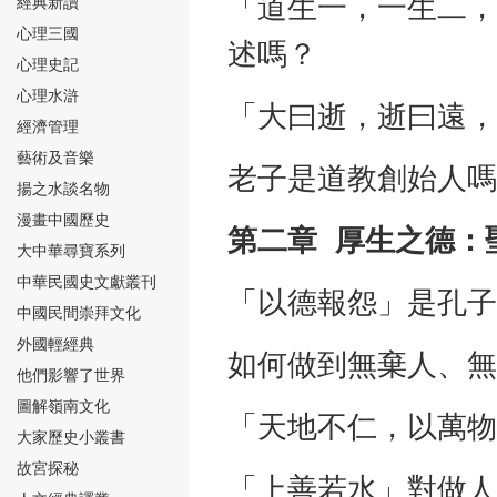
「道生一，一生二，
經典新讀
心理三國
述嗎？
心理史記
心理水滸
「大曰逝，逝曰遠，
經濟管理
⑮
藝術及音樂
老子是道教創始人嗎
揚之水談名物
漫畫中國歷史
第二章 厚生之德：
大中華尋寶系列
中華民國史文獻叢刊
「以德報怨」是孔子
中國民間崇拜文化
⑯
外國輕經典
如何做到無棄人、無
他們影響了世界
圖解嶺南文化
「天地不仁，以萬物
大家歷史小叢書
故宮探秘
⑰
「上善若水」對做人