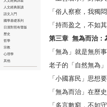
人文經典譯叢
人文經典新讀
「俗人察察，我獨悶
語文入門
國學基礎系列
「持而盈之，不如其
日漢對照有聲版
⑱
歷史
第三章
無為而治：
哲學
宗教
「無為」就是無所事
心理學
其他
老子的「自然無為」
⑲
「小國寡民」思想要
「無為而治」在歷史
「多言數窮，不如守
⑳