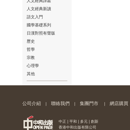
人文經典譯叢
人文經典新讀
語文入門
國學基礎系列
日漢對照有聲版
⑱
歷史
哲學
宗教
心理學
其他
⑲
公司介紹
聯絡我們
集團門市
網店購買
|
|
|
中正 | 平和 | 多元 | 創新
⑳
香港中和出版有限公司