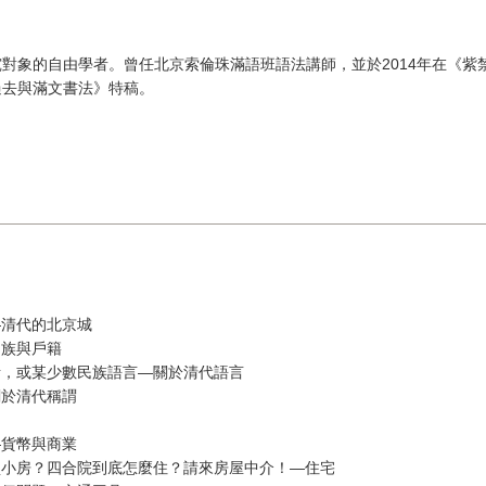
對象的自由學者。曾任北京索倫珠滿語班語法講師，並於2014年在《紫
過去與滿文書法》特稿。
—清代的北京城
民族與戶籍
話，或某少數民族語言—關於清代語言
關於清代稱謂
—貨幣與商業
買小房？四合院到底怎麼住？請來房屋中介！—住宅