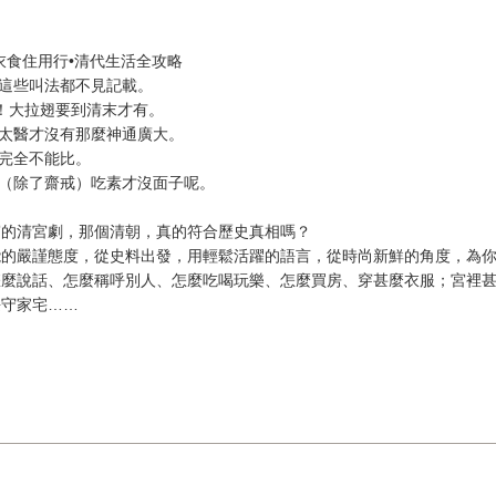
衣食住用行•清代生活全攻略
！這些叫法都不見記載。
O！大拉翅要到清末才有。
宮太醫才沒有那麼神通廣大。
身完全不能比。
！（除了齋戒）吃素才沒面子呢。
窮的清宮劇，那個清朝，真的符合歷史真相嗎？
能的嚴謹態度，從史料出發，用輕鬆活躍的語言，從時尚新鮮的角度，為
怎麼說話、怎麼稱呼別人、怎麼吃喝玩樂、怎麼買房、穿甚麼衣服；宮裡
長守家宅……