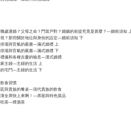
幾歲適婚？父母之命？門當戶對？婚姻的前提究竟是甚麼？—婚前須知 
視？那些關於地位與身份的設定—婚前須知 下
排場與官氣的嚴肅—滿式婚禮 上
排場與官氣的嚴肅—滿式婚禮 下
的禮儀和各種吉慶的喻意—漢式婚禮
家主婦—主婦的生活 上
的宅鬥—主婦的生活 下
的飲食習慣
宮廷與貴族的餐桌—清代貴族的飲食
滿漢全席快上來啊！—席面與特色菜品
與吃茶—煙酒茶