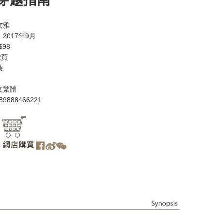
玄雅
2017年9月
98
2頁
裝
文繁體
89888466221