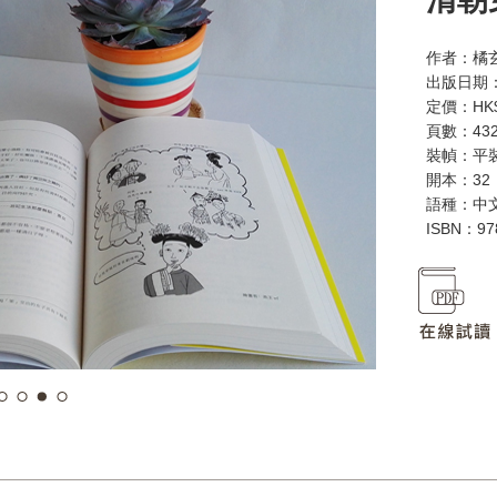
作者：橘
出版日期：
定價：HK$
頁數：43
裝幀：平
開本：32
語種：中
ISBN：97