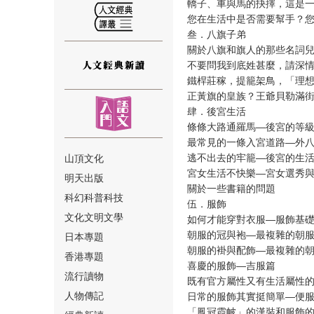
轎子、車與馬的抉擇，這是
您在生活中是否需要幫手？
叁．八旗子弟
關於八旗和旗人的那些名詞
不要問我到底姓甚麼，請深
鐵桿莊稼，提籠架鳥，「理
⑫
正黃旗的皇族？王爺貝勒滿
肆．後宮生活
條條大路通羅馬—後宮的等
最常見的一條入宮道路—外
逃不出去的牢籠—後宮的生
山頂文化
宮女生活不快樂—宮女選秀
明天出版
關於一些書籍的問題
⑬
科幻科普科技
伍．服飾
文化文明文學
如何才能穿對衣服—服飾基
朝服的冠與袍—最複雜的朝服
日本專題
朝服的褂與配飾—最複雜的朝
香港專題
喜慶的服飾—吉服篇
流行讀物
既有官方屬性又有生活屬性
人物傳記
日常的服飾其實挺簡單—便
⑭
「鳳冠霞帔」的漢裝和服飾