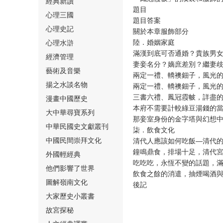
經典新讀
題目
心理三國
題目答案
心理史記
關於本章服飾部分
陸．婚姻家庭
心理水滸
滿漢到底可否通婚？貴族男女
經濟管理
妻妾名分？嫡庶差別？繼妻歧
⑮
藝術及音樂
兩定一禮、轎襖鈿子，風光的
揚之水談名物
兩定一禮、轎襖鈿子，風光的
三書六禮、鳳冠霞帔，詳盡
漫畫中國歷史
本府不需要計較綠豆湯錢的當
大中華尋寶系列
那妾室身份的金字塔與幻想中
中華民國史文獻叢刊
柒．飲食文化
中國民間崇拜文化
清代人應該如何吃飯—清代
⑯
鐘鳴鼎食，排場十足，清代
外國輕經典
吃吃吃，永恆不變的話題，
他們影響了世界
飲食之餘的消遣，抽煙喝酒
圖解嶺南文化
後記
大家歷史小叢書
故宮探秘
⑰