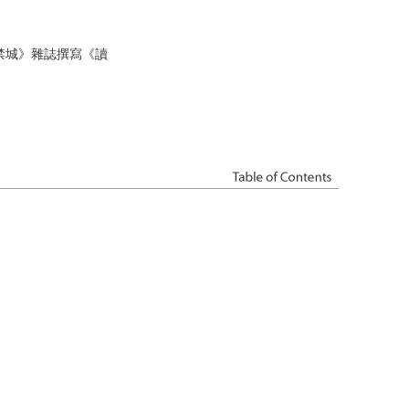
禁城》雜誌撰寫《讀