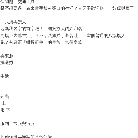
一個問題—交通工具
您是否想要過上衣來伸手飯來張口的生活？人牙子歡迎您！—奴僕與雇工
兒—八旗與旗人
情地喚我名字的首字吧！—關於旗人的姓和名
想的旗下大爺生活」？不，八旗兵丁甚苦哇！—當個普通的八旗旗人
街跑？有真正「鐵桿莊稼」的皇族—當個皇族
級與來源
八旗選秀
活
與生活
礎知識
 上
服 下
的服制—常服與行服
服
的其他知識—漢裝與其他知識