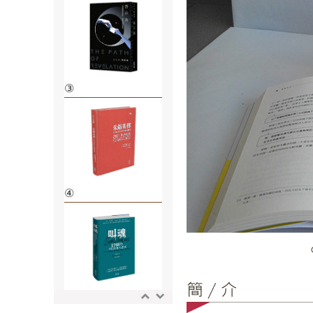
③
④
⑤