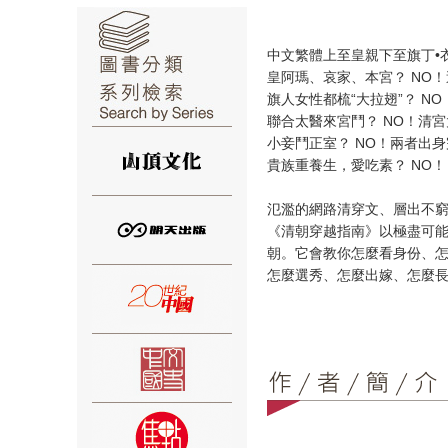
中文繁體上至皇親下至旗丁•
皇阿瑪、哀家、本宮？ NO
旗人女性都梳“大拉翅”？ N
聯合太醫來宮鬥？ NO！清
⑥
小妾鬥正室？ NO！兩者出
貴族重養生，愛吃素？ NO
氾濫的網路清穿文、層出不
《清朝穿越指南》以極盡可
朝。它會教你怎麼看身份、
怎麼選秀、怎麼出嫁、怎麼
⑦
⑧