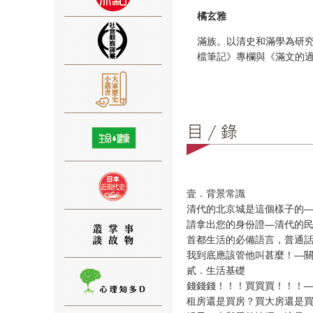
橘玄雅
滿族。以清史和滿學為研究
檔筆記》專欄與《滿文的
⑨
壹．背景常識
⑩
清代的北京城是這個樣子的
請拿出您的身份證—清代的
首都生活的必備語言，普通
我到底應該管他叫甚麼！—
貳．生活基礎
錢錢錢！！！買買買！！！
⑪
租房還是買房？買大房還是