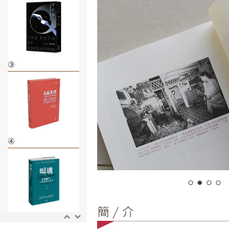
③
④
⑤