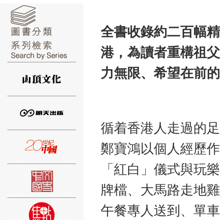
全書收錄約二百幅精
港，為讀者重構祖父
⑥
力無限、希望在前的
循着香港人走過的足
⑦
鄭寶鴻以個人經歷作
「紅白」儀式與玩樂
牌檔、大馬路走地雞
午餐專人送到、單車
⑧