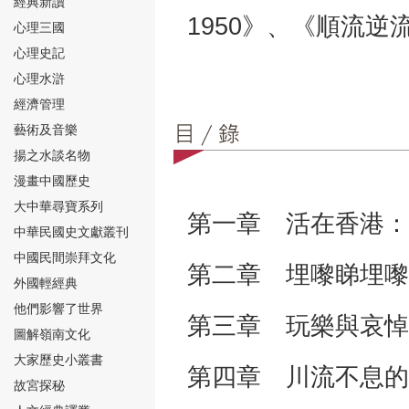
經典新讀
1950》、《順流逆流
心理三國
心理史記
心理水滸
經濟管理
⑮
藝術及音樂
揚之水談名物
漫畫中國歷史
大中華尋寶系列
第一章 活在香港：
中華民國史文獻叢刊
中國民間崇拜文化
⑯
第二章 埋嚟睇埋嚟
外國輕經典
他們影響了世界
第三章 玩樂與哀悼
圖解嶺南文化
大家歷史小叢書
第四章 川流不息的
故宮探秘
⑰