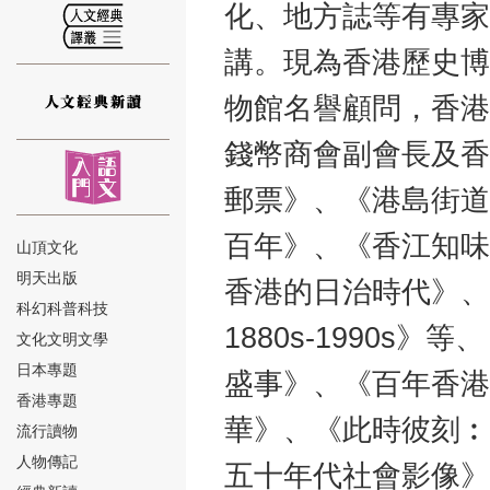
化、地方誌等有專家
講。現為香港歷史博
物館名譽顧問，香港
⑫
錢幣商會副會長及香
郵票》、《港島街道
百年》、《香江知味
山頂文化
明天出版
香港的日治時代》、
⑬
科幻科普科技
1880s-1990
文化文明文學
日本專題
盛事》、《百年香港
香港專題
華》、《此時彼刻︰
流行讀物
人物傳記
五十年代社會影像》
⑭