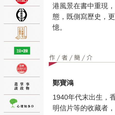
港風景在書中重現，
態，既側寫歷史，更
憶。
⑨
⑩
鄭寶鴻
1940年代末出生
明信片等的收藏者，
⑪