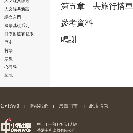
人文經典譯叢
第五章 去旅行搭車
人文經典新讀
語文入門
參考資料
國學基礎系列
日漢對照有聲版
鳴謝
⑱
歷史
哲學
宗教
心理學
其他
⑲
公司介紹
聯絡我們
集團門市
網店購買
|
|
|
中正 | 平和 | 多元 | 創新
⑳
香港中和出版有限公司