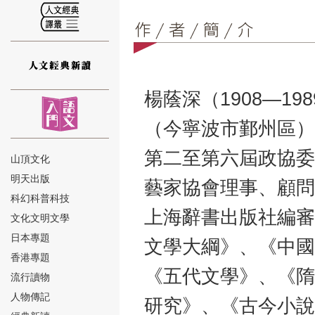
⑫
楊蔭深（1908—1
（今寧波市鄞州區）
第二至第六屆政協委
山頂文化
明天出版
藝家協會理事、顧問
⑬
科幻科普科技
上海辭書出版社編審
文化文明文學
日本專題
文學大綱》、《中國
香港專題
《五代文學》、《隋
流行讀物
人物傳記
研究》、《古今小說
⑭