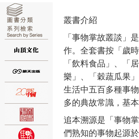
叢書介紹
「事物掌故叢談」是
⑥
作。全套書按「歲時
「飲料食品」、「居
樂」、「穀蔬瓜果」
⑦
生活中五百多種事物
多的典故常識，基本
追本溯源是「事物掌
們熟知的事物起源於
⑧