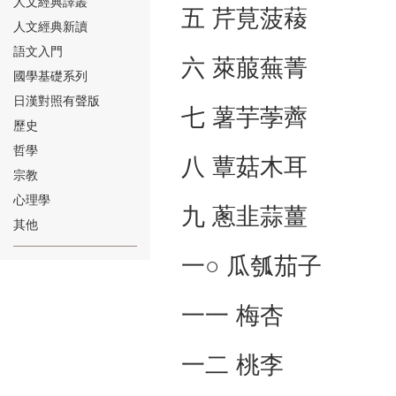
人文經典譯叢
五 芹莧菠薐
人文經典新讀
語文入門
六 萊菔蕪菁
國學基礎系列
日漢對照有聲版
七 薯芋荸薺
⑱
歷史
哲學
八 蕈菇木耳
宗教
心理學
九 蔥韭蒜薑
其他
⑲
一○ 瓜瓠茄子
一一 梅杏
一二 桃李
⑳