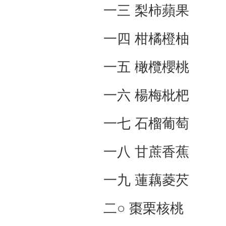
一三 梨柿蘋果
一四 柑橘橙柚
一五 橄欖櫻桃
一六 楊梅枇杷
一七 石榴葡萄
一八 甘蔗香蕉
一九 蓮藕菱芡
二○ 棗栗核桃