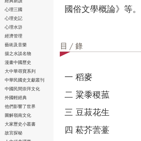
經典新讀
國俗文學概論》等。
心理三國
心理史記
心理水滸
經濟管理
⑮
藝術及音樂
揚之水談名物
漫畫中國歷史
大中華尋寶系列
一 稻麥
中華民國史文獻叢刊
中國民間崇拜文化
⑯
二 粱黍稷菰
外國輕經典
他們影響了世界
三 豆菽花生
圖解嶺南文化
大家歷史小叢書
四 菘芥蕓薹
故宮探秘
⑰