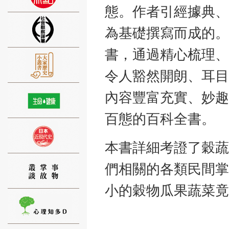
態。作者引經據典、
為基礎撰寫而成的。
書，通過精心梳理、
⑨
令人豁然開朗、耳目
內容豐富充實、妙趣
百態的百科全書。
⑩
本書詳細考證了穀蔬
們相關的各類民間掌
小的穀物瓜果蔬菜竟
⑪