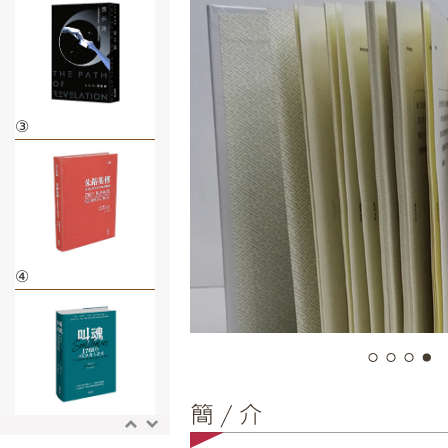
③
④
⑤