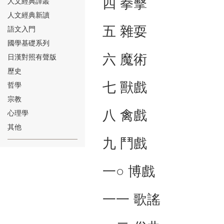
四 拳擊
人文經典譯叢
人文經典新讀
五 雜耍
語文入門
國學基礎系列
六 魔術
日漢對照有聲版
⑱
歷史
七 獸戲
哲學
宗教
八 禽戲
心理學
其他
九 鬥戲
⑲
一○ 博戲
一一 歌謠
⑳