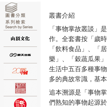
叢書介紹
「事物掌故叢談」是
⑥
作。全套書按「歲時
「飲料食品」、「居
樂」、「穀蔬瓜果」
⑦
生活中五百多種事物
多的典故常識，基本
追本溯源是「事物掌
們熟知的事物起源於
⑧