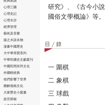
經典新讀
研究》、《古今小說
心理三國
心理史記
國俗文學概論》等。
心理水滸
經濟管理
⑮
藝術及音樂
揚之水談名物
漫畫中國歷史
大中華尋寶系列
中華民國史文獻叢刊
一 圍棋
中國民間崇拜文化
⑯
外國輕經典
二 象棋
他們影響了世界
圖解嶺南文化
三 球戲
大家歷史小叢書
故宮探秘
⑰