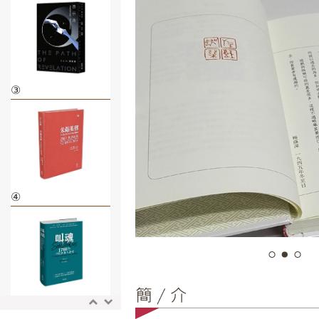
③
④
⑤