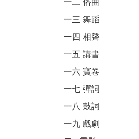
一二 俗曲
一三 舞蹈
一四 相聲
一五 講書
一六 寶卷
一七 彈詞
一八 鼓詞
一九 戲劇