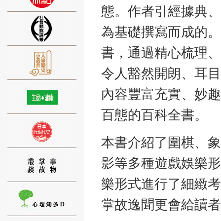
態。作者引經據典、
為基礎撰寫而成的。
書，通過精心梳理、
⑨
令人豁然開朗、耳目
內容豐富充實、妙趣
百態的百科全書。
⑩
本書介紹了圍棋、象
影等多種遊戲娛樂形
樂形式進行了細緻考
掌故逸聞更會給讀者
⑪