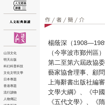
⑫
楊蔭深（1908—1
（今寧波市鄞州區）
山頂文化
明天出版
第二至第六屆政協委
⑬
科幻科普科技
藝家協會理事、顧問
文化文明文學
日本專題
上海辭書出版社編審
香港專題
文學大綱》、《中國
流行讀物
人物傳記
《五代文學》、《隋
⑭