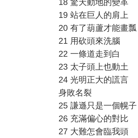
18 驚天動地的變革
19 站在巨人的肩上
20 有了葫蘆才能畫瓢
21 用砍頭來洗腦
22 一條道走到白
23 太子頭上也動土
24 光明正大的謊言
身敗名裂
25 謙遜只是一個幌子
26 充滿偏心的對比
27 大難怎會臨我頭