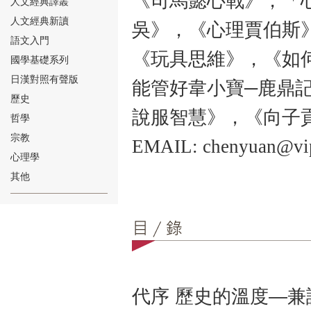
《司馬懿心戰》，「
人文經典譯叢
人文經典新讀
吳》，《心理賈伯斯
語文入門
《玩具思維》，《如
國學基礎系列
日漢對照有聲版
能管好韋小寶─鹿鼎
⑱
歷史
說服智慧》，《向子
哲學
宗教
EMAIL: chenyuan@vi
心理學
其他
⑲
代序 歷史的溫度—
⑳