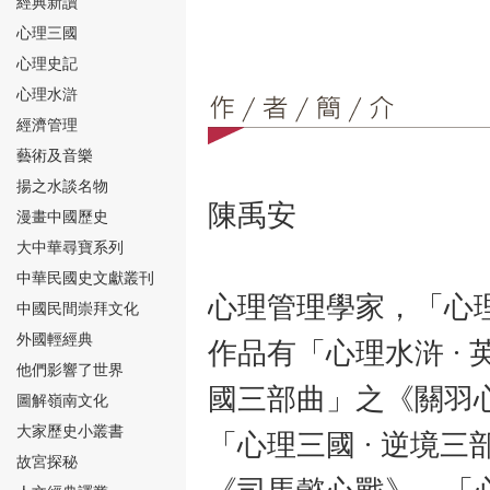
經典新讀
心理三國
心理史記
心理水滸
經濟管理
⑮
藝術及音樂
揚之水談名物
陳禹安
漫畫中國歷史
大中華尋寶系列
中華民國史文獻叢刊
心理管理學家，「心
中國民間崇拜文化
⑯
外國輕經典
作品有「心理水浒
·
他們影響了世界
國三部曲」之《關羽
圖解嶺南文化
大家歷史小叢書
「心理三國
·
逆境三
故宮探秘
⑰