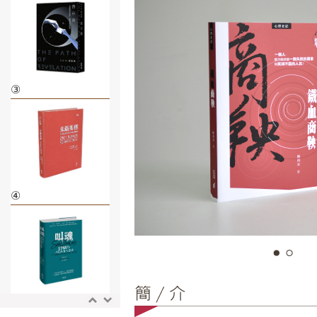
③
④
⑤