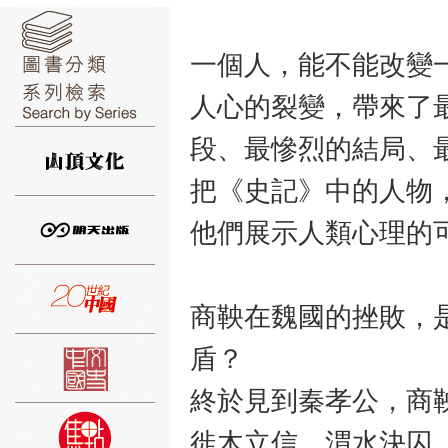
一個人，能不能改變
人心的裂變，帶來了
⑥
段、最慘烈的結局、
把《史記》中的人物
他們展示人類心理的
⑦
商鞅在魏國的挫敗，
盾？
終於見到秦孝公，商
⑧
徙木立信，渭水決囚