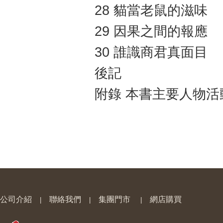
28 貓當老鼠的滋味
29 因果之間的報應
30 誰識商君真面目
後記
附錄 本書主要人物活
公司介紹
聯絡我們
集團門市
網店購買
|
|
|