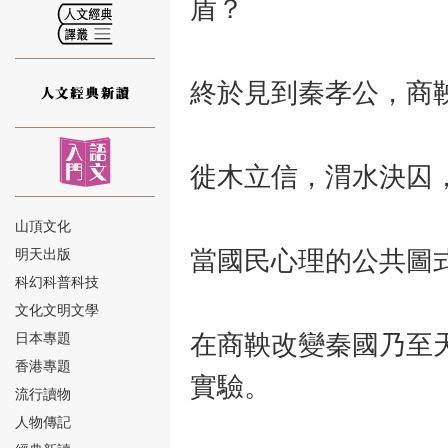
盾？
終於見到秦孝公，商
⑫
徙木立信，渭水決囚
山頂文化
明天出版
當國民心理的公共圖
⑬
科幻科普科技
文化文明文學
日本專題
在商鞅改變秦國乃至
香港專題
實驗。
流行讀物
人物傳記
⑭