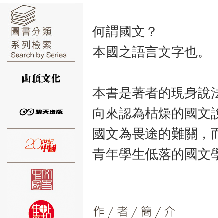
何謂國文？
本國之語言文字也。
⑥
本書是著者的現身說
向來認為枯燥的國文
國文為畏途的難關，
⑦
青年學生低落的國文
⑧