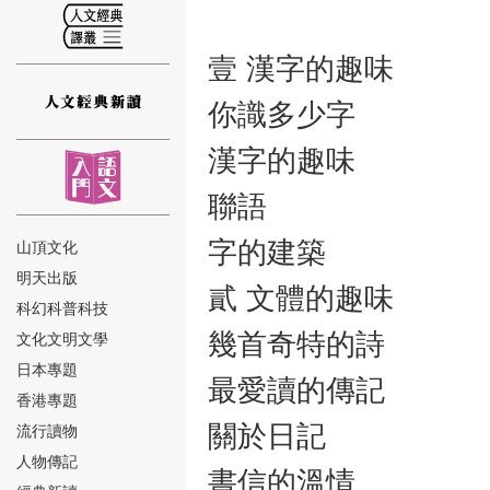
壹 漢字的趣味
你識多少字
⑫
漢字的趣味
聯語
字的建築
山頂文化
明天出版
貳 文體的趣味
⑬
科幻科普科技
幾首奇特的詩
文化文明文學
日本專題
最愛讀的傳記
香港專題
關於日記
流行讀物
人物傳記
⑭
書信的溫情