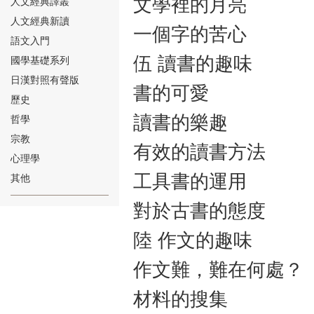
文學裡的月亮
人文經典譯叢
人文經典新讀
一個字的苦心
語文入門
伍 讀書的趣味
國學基礎系列
日漢對照有聲版
書的可愛
⑱
歷史
讀書的樂趣
哲學
宗教
有效的讀書方法
心理學
工具書的運用
其他
⑲
對於古書的態度
陸 作文的趣味
作文難，難在何處？
材料的搜集
⑳