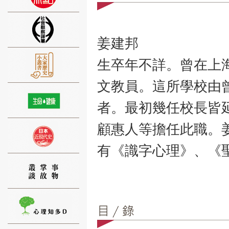
姜建邦
生卒年不詳。曾在上
⑨
文教員。這所學校由
者。最初幾任校長皆
顧惠人等擔任此職。
⑩
有《識字心理》、《
⑪