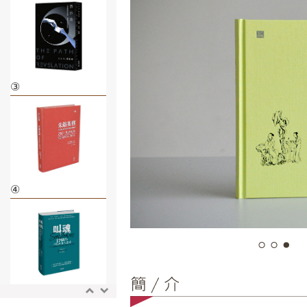
③
④
⑤