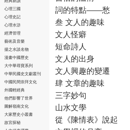
經典新讀
詞的特點——愁
心理三國
心理史記
叁 文人的趣味
心理水滸
文人怪癖
經濟管理
⑮
藝術及音樂
短命詩人
揚之水談名物
文人的出身
漫畫中國歷史
大中華尋寶系列
文人興趣的變遷
中華民國史文獻叢刊
肆 文章的趣味
中國民間崇拜文化
⑯
外國輕經典
三字妙句
他們影響了世界
山水文學
圖解嶺南文化
大家歷史小叢書
從《陳情表》說起
故宮探秘
⑰