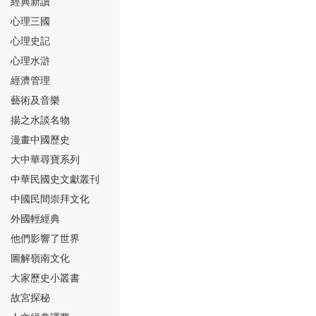
經典新讀
心理三國
心理史記
心理水滸
經濟管理
⑮
藝術及音樂
揚之水談名物
漫畫中國歷史
大中華尋寶系列
中華民國史文獻叢刊
中國民間崇拜文化
⑯
外國輕經典
他們影響了世界
圖解嶺南文化
大家歷史小叢書
故宮探秘
⑰