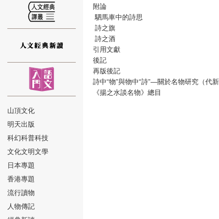
附論
駟馬車中的詩思
詩之旗
詩之酒
引用文獻
後記
⑫
再版後記
詩中“物”與物中“詩”—關於名物研究（代
《揚之水談名物》總目
山頂文化
明天出版
⑬
科幻科普科技
文化文明文學
日本專題
香港專題
流行讀物
人物傳記
⑭