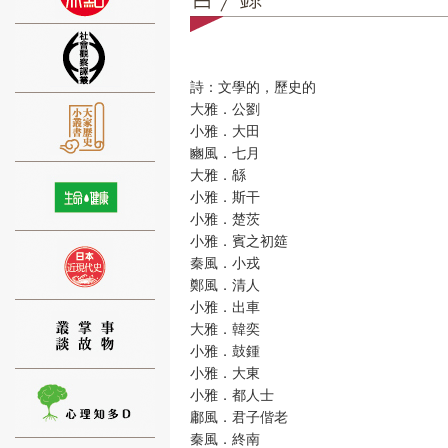
詩：文學的，歷史的
大雅．公劉
⑨
小雅．大田
豳風．七月
大雅．緜
小雅．斯干
小雅．楚茨
小雅．賓之初筵
秦風．小戎
⑩
鄭風．清人
小雅．出車
大雅．韓奕
小雅．鼓鍾
小雅．大東
小雅．都人士
鄘風．君子偕老
⑪
秦風．終南