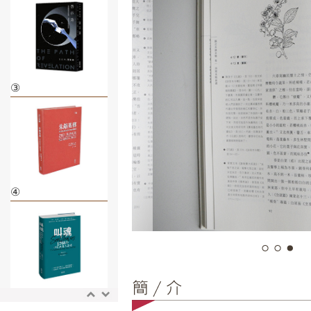
③
④
⑤