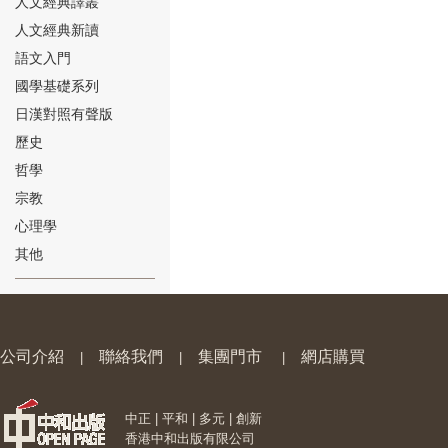
人文經典譯叢
人文經典新讀
語文入門
國學基礎系列
日漢對照有聲版
⑱
歷史
哲學
宗教
心理學
其他
⑲
公司介紹
聯絡我們
集團門市
網店購買
|
|
|
中正 | 平和 | 多元 | 創新
⑳
香港中和出版有限公司