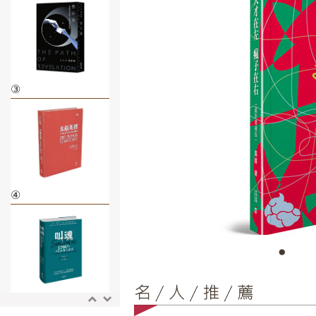
③
④
⑤