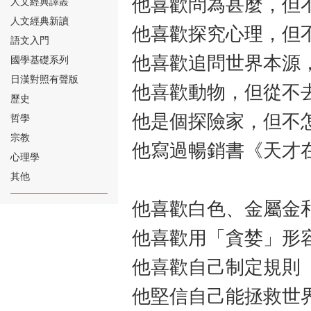
他喜歡問為甚麼，但
人文經典譯叢
人文經典新讀
他喜歡探究心理，但
語文入門
他喜歡追問世界本源
國學基礎系列
日漢對照有聲版
他喜歡動物，但從不
⑱
歷史
他是個探險家，但不
哲學
宗教
他寫過暢銷書《天才
心理學
其他
⑲
他喜歡白色、金屬金
他喜歡用「貪婪」形
他喜歡自己制定規則
他堅信自己能拯救世
⑳