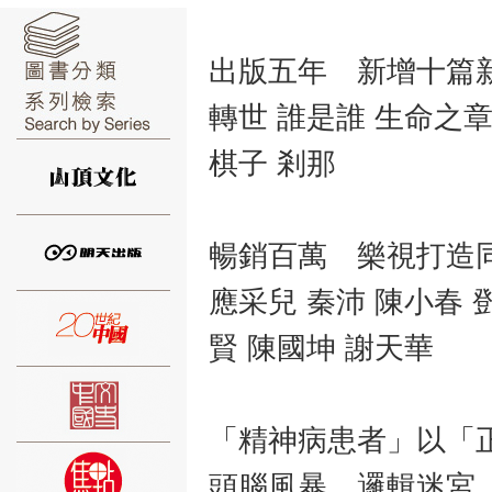
出版五年 新增十篇
轉世 誰是誰 生命之章
⑥
棋子 剎那
暢銷百萬 樂視打造
應采兒 秦沛 陳小春 
⑦
賢 陳國坤 謝天華
「精神病患者」以「
⑧
頭腦風暴，邏輯迷宮