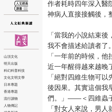
作者耗時四年深入醫
神病人直接接觸後，
⑫
「當我的小說結束後
我不會描述給讀者了
「一年前的時候，他
山頂文化
明天出版
近一年醒得越來越晚
⑬
科幻科普科技
「絕對四維生物可以
文化文明文學
日本專題
後因果。其實這個我
香港專題
們。」——＜四維蟲
流行讀物
人物傳記
「對女人來說，男人
⑭