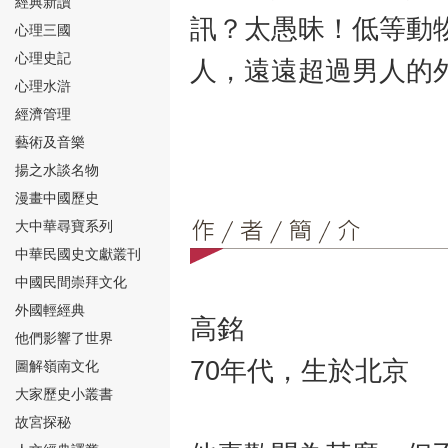
經典新讀
訊？太愚昧！低等動
心理三國
心理史記
人，遠遠超過男人的
心理水滸
經濟管理
⑮
藝術及音樂
揚之水談名物
漫畫中國歷史
大中華尋寶系列
中華民國史文獻叢刊
中國民間崇拜文化
⑯
外國輕經典
高銘
他們影響了世界
70年代，生於北京
圖解嶺南文化
大家歷史小叢書
故宮探秘
⑰