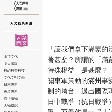
⑫
「讓我們拿下滿蒙的
山頂文化
著甚麼？所謂的「滿
明天出版
特殊權益」是甚麼？
⑬
科幻科普科技
文化文明文學
關東軍策動的滿州事
日本專題
制的垮台、退出國際聯
香港專題
流行讀物
日中戰爭（抗日戰爭
人物傳記
⑭