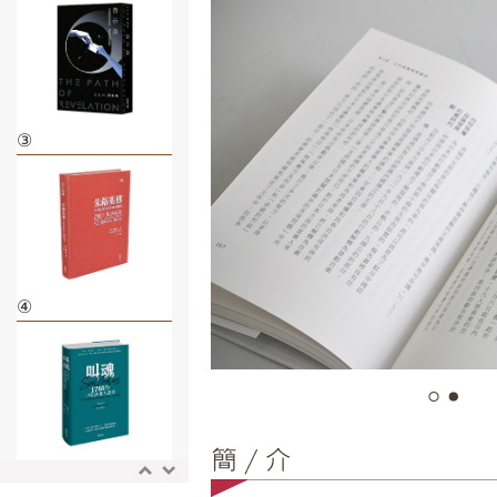
③
④
⑤