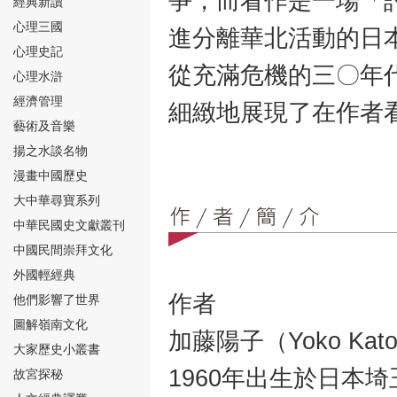
爭，而看作是一場「
經典新讀
心理三國
進分離華北活動的日
心理史記
從充滿危機的三〇年
心理水滸
經濟管理
細緻地展現了在作者
⑮
藝術及音樂
揚之水談名物
漫畫中國歷史
大中華尋寶系列
中華民國史文獻叢刊
中國民間崇拜文化
⑯
外國輕經典
作者
他們影響了世界
圖解嶺南文化
加藤陽子（Yoko Kat
大家歷史小叢書
1960年出生於日本
故宮探秘
⑰