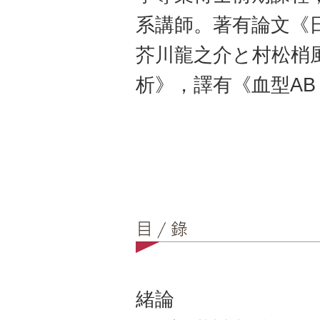
系講師。著有論文《日
芥川龍之介と村松梢
析》，譯有《血型A
緒論