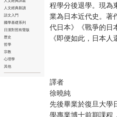
人文經典譯叢
程學分後退學。現為
人文經典新讀
業為日本近代史。著
語文入門
國學基礎系列
代日本》《戰爭的日
日漢對照有聲版
⑱
《即便如此，日本人
歷史
哲學
宗教
心理學
其他
⑲
譯者
徐曉純
先後畢業於復旦大學
學專業博士前期課程
⑳